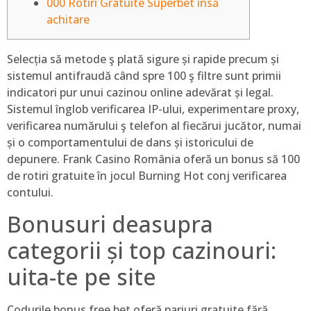
000 Rotiri Gratuite Superbet însă
achitare
Selecția să metode ş plată sigure și rapide precum și
sistemul antifraudă când spre 100 ş filtre sunt primii
indicatori pur unui cazinou online adevărat și legal.
Sistemul înglob verificarea IP-ului, experimentare proxy,
verificarea numărului ş telefon al fiecărui jucător, numai
și o comportamentului de dans și istoricului de
depunere.
Frank Casino România oferă un bonus să 100
de rotiri gratuite în jocul Burning Hot conj verificarea
contului.
Bonusuri deasupra
categorii și top cazinouri:
uita-te pe site
Codurile bonus free bet oferă pariuri gratuite fără