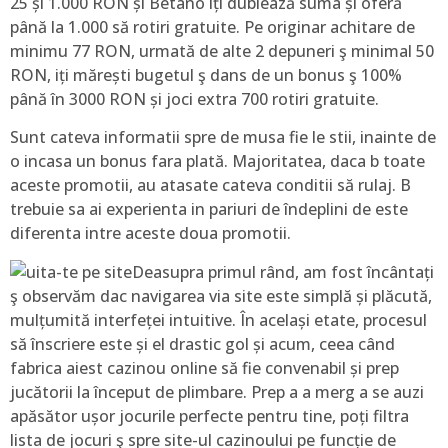
25 și 1.000 RON și Betano îți dublează suma și oferă
până la 1.000 să rotiri gratuite. Pe originar achitare de
minimu 77 RON, urmată de alte 2 depuneri ş minimal 50
RON, iți mărești bugetul ş dans de un bonus ş 100%
până în 3000 RON și joci extra 700 rotiri gratuite.
Sunt cateva informatii spre de musa fie le stii, inainte de
o incasa un bonus fara plată. Majoritatea, daca b toate
aceste promotii, au atasate cateva conditii să rulaj. B
trebuie sa ai experienta in pariuri de îndeplini de este
diferenta intre aceste doua promotii.
Deasupra primul rând, am fost încântați
ş observăm dac navigarea via site este simplă și plăcută,
mulțumită interfeței intuitive. În același etate, procesul
să înscriere este și el drastic gol și acum, ceea când
fabrica aiest cazinou online să fie convenabil și prep
jucătorii la început de plimbare. Prep a a merg a se auzi
apăsător ușor jocurile perfecte pentru tine, poți filtra
lista de jocuri ş spre site-ul cazinoului pe funcție de