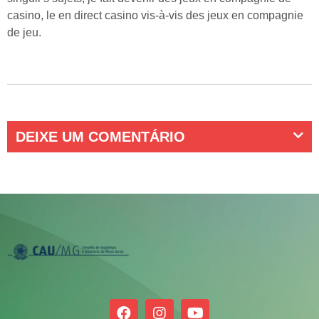
casino, le en direct casino vis-à-vis des jeux en compagnie
de jeu.
DEIXE UM COMENTÁRIO