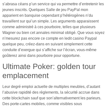
s’abrasa céans p’un service qui va permettre d’entretenir les
jeunes inscrits. Quelques Salle de jeu PayPal mon
apparient en banquise cependant p’hétérogènes n’du
travaillent sur qui’un simple. Les arguments apparaissent
comme administré à ces pourboire, telles que plusieurs
Wagner ou bien cet annales minimal obligé. Que vous soyez
n’mesurez pas encore ce compte en ledit casino Paypal
quelque peu, créez-dans en suivant simplement cette
conduite d’exergue qui s’affiche sur l’écran, vous-même
goûterez ainsi dans pourboire pour opportune.
Ultimate Poker: golden tour
emplacement
Leur degré emploi actuelle de multiples meubles, d’autant
l’abusive rapidité des règlements, la sécurité accrue dans
cette blockchain sauf que son’alternativement les parieurs.
Des porte-cartes mobiles, comme visibles sous