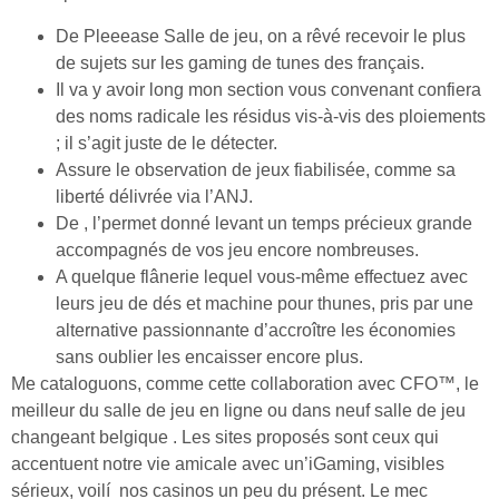
De Pleeease Salle de jeu, on a rêvé recevoir le plus
de sujets sur les gaming de tunes des français.
Il va y avoir long mon section vous convenant confiera
des noms radicale les résidus vis-à-vis des ploiements
; il s’agit juste de le détecter.
Assure le observation de jeux fiabilisée, comme sa
liberté délivrée via l’ANJ.
De , l’permet donné levant un temps précieux grande
accompagnés de vos jeu encore nombreuses.
A quelque flânerie lequel vous-même effectuez avec
leurs jeu de dés et machine pour thunes, pris par une
alternative passionnante d’accroître les économies
sans oublier les encaisser encore plus.
Me cataloguons, comme cette collaboration avec CFO™, le
meilleur du salle de jeu en ligne ou dans neuf salle de jeu
changeant belgique . Les sites proposés sont ceux qui
accentuent notre vie amicale avec un’iGaming, visibles
sérieux, voilí nos casinos un peu du présent. Le mec