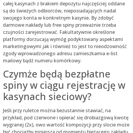
całej kasynach z brakiem depozytu najczęściej oddane
są do świeżych odbiorców, nieposiadających nadal
swojego konta w konkretnym kasynie. By zdobyć
darmowe nakłady lub free spiny przeważnie trzeba
czujności zarejestrować. Fakultatywnie określone
platformy dorzucają wymóg podyktowany aspektami
marketingowymi jak i również to jest to nieodzowność
zgody wprowadzonego adresu zamieszkamia e-list
mailowy bądź numeru komórkowy.
Czymże będą bezpłatne
spiny w ciągu rejestrację w
kasynach sieciowy?
Jeśli przy ruletce można bezustannie stawiać, na
przykład, pod czerwone i opierać się drobiazgową kwotę
wygranej (2x), owo wartość kompozycji przy slocie może
być chociażby mniejsza od momentu bieżącego zakładu.