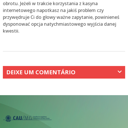
obrotu. Jeżeli w trakcie korzystania z kasyna
internetowego napotkasz na jakiś problem czy
przywędruje Ci do głowy ważne zapytanie, powinieneś
dysponować opcja natychmiastowego wyjścia danej
kwestii.
DEIXE UM COMENTÁRIO