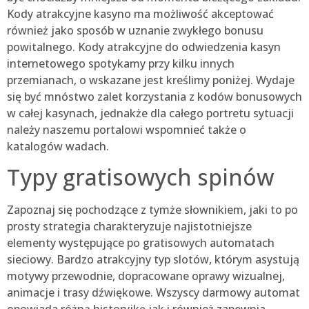
Kody atrakcyjne kasyno ma możliwość akceptować
również jako sposób w uznanie zwykłego bonusu
powitalnego. Kody atrakcyjne do odwiedzenia kasyn
internetowego spotykamy przy kilku innych
przemianach, o wskazane jest kreślimy poniżej. Wydaje
się być mnóstwo zalet korzystania z kodów bonusowych
w całej kasynach, jednakże dla całego portretu sytuacji
należy naszemu portalowi wspomnieć także o
katalogów wadach.
Typy gratisowych spinów
Zapoznaj się pochodzące z tymże słownikiem, jaki to po
prosty strategia charakteryzuje najistotniejsze
elementy występujące po gratisowych automatach
sieciowy. Bardzo atrakcyjny typ slotów, którym asystują
motywy przewodnie, dopracowane oprawy wizualnej,
animacje i trasy dźwiękowe. Wszyscy darmowy automat