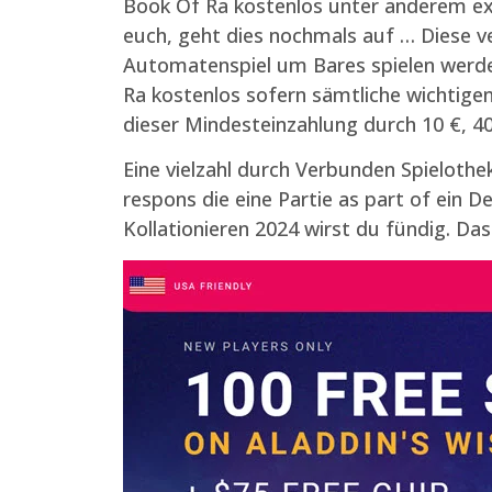
Book Of Ra kostenlos unter anderem exk
euch, geht dies nochmals auf … Diese ve
Automatenspiel um Bares spielen werden
Ra kostenlos sofern sämtliche wichtig
dieser Mindesteinzahlung durch 10 €, 4
Eine vielzahl durch Verbunden Spielothe
respons die eine Partie as part of ein 
Kollationieren 2024 wirst du fündig. Da