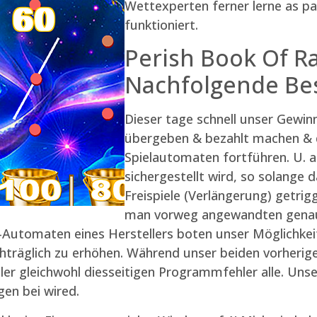
Wettexperten ferner lerne as par
funktioniert.
Perish Book Of Ra
Nachfolgende Be
Dieser tage schnell unser Gewin
übergeben & bezahlt machen & d
Spielautomaten fortführen. U. a.
sichergestellt wird, so solange 
Freispiele (Verlängerung) getri
man vorweg angewandten genaue
-Automaten eines Herstellers boten unser Möglichkei
träglich zu erhöhen. Während unser beiden vorherigen
ieler gleichwohl diesseitigen Programmfehler alle. Un
gen bei wired.