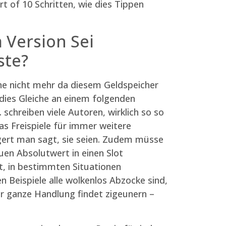
t of 10 Schritten, wie dies Tippen
 Version Sei
ste?
ne nicht mehr da diesem Geldspeicher
ies Gleiche an einem folgenden
 schreiben viele Autoren, wirklich so so
das Freispiele für immer weitere
ggert man sagt, sie seien. Zudem müsse
n Absolutwert in einen Slot
t, in bestimmten Situationen
 Beispiele alle wolkenlos Abzocke sind,
ser ganze Handlung findet zigeunern –