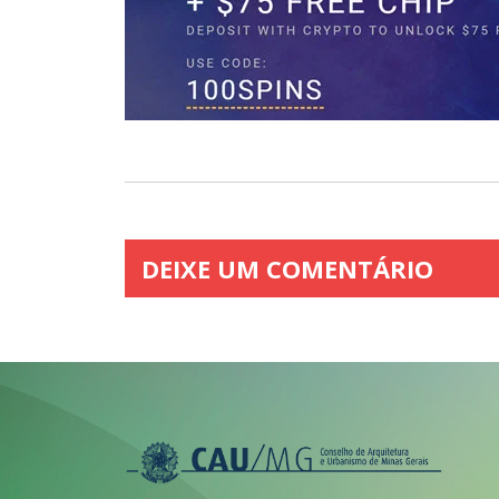
DEIXE UM COMENTÁRIO