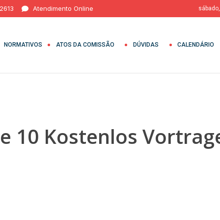
 2613
Atendimento Online
sábado,
NORMATIVOS
ATOS DA COMISSÃO
DÚVIDAS
CALENDÁRIO
e 10 Kostenlos Vortrag