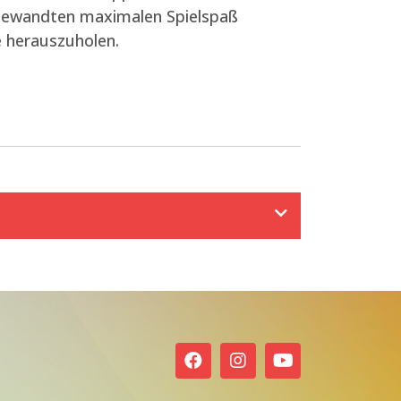
ngewandten maximalen Spielspaß
e herauszuholen.