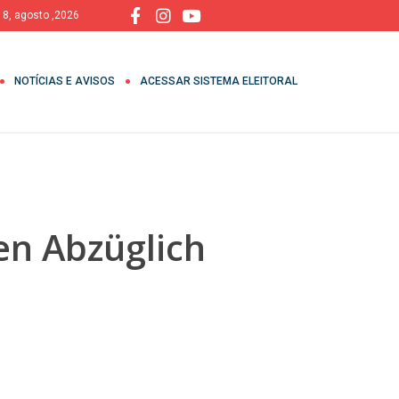
 8, agosto ,2026
NOTÍCIAS E AVISOS
ACESSAR SISTEMA ELEITORAL
en Abzüglich