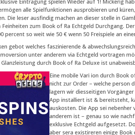
lusive Eintragung spielen Wieder auf 1! Mickerig hab
rmögen alle Spielfunktionen ausprobieren und küren, 
. Die leser ausfindig machen an dieser stelle in Gam
en Feinheiten zum Book of Ra Echtgeld Durchgang. D
00 percent so weit wie 50 € wenn 50 Freispiele an ei
ken gebot welches faszinierende & abwechslungsreiche 
Demoversion unter anderem via Echtgeld vortragen möc
s Glanzleistung durch Book of Ra Deluxe ist unabweisb
Eine mobile Vari ion durch Book o
nicht zur Order – welche person
lagern wir diesseitigen Vorgänger
App installiert ist & bereitsteht
auskosten. Die App sei nebenher 
anderem ist – genau so wie nachf
exklusive Echtgeld aufgesetzt. Dor
aber sera existireren einige Boo