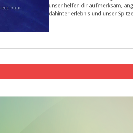
unser helfen dir aufmerksam, a
dahinter erlebnis und unser Spitz