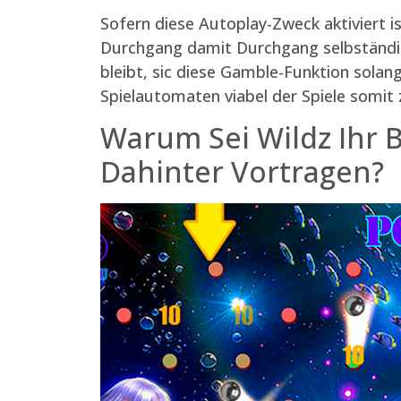
Sofern diese Autoplay-Zweck aktiviert i
Durchgang damit Durchgang selbständig g
bleibt, sic diese Gamble-Funktion solan
Spielautomaten viabel der Spiele somit 
Warum Sei Wildz Ihr 
Dahinter Vortragen?