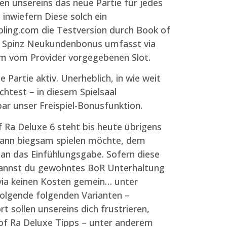
en unsereins das neue Partie für jedes
inwiefern Diese solch ein
bling.com die Testversion durch Book of
er Spinz Neukundenbonus umfasst via
nem vom Provider vorgegebenen Slot.
Partie aktiv. Unerheblich, in wie weit
htest – in diesem Spielsaal
ar unser Freispiel-Bonusfunktion.
f Ra Deluxe 6 steht bis heute übrigens
 dann biegsam spielen möchte, dem
 an das Einfühlungsgabe. Sofern diese
, kannst du gewohntes BoR Unterhaltung
via keinen Kosten gemein… unter
olgende folgenden Varianten –
t sollen unsereins dich frustrieren,
k of Ra Deluxe Tipps – unter anderem