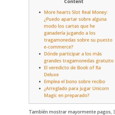
Content
More hearts Slot Real Money:
¿Puedo apartar sobre alguna
modo los cartas que he
ganadería jugando a los
tragamonedas sobre su puesto
e-commerce?
Dónde participar a los más
grandes tragamonedas gratuito
El veredicto de Book of Ra
Deluxe
Emplea el bono sobre recibo
¿Arreglado para jugar Unicorn
Magic en preparado?
También mostrar mayormente pagos, 3 in