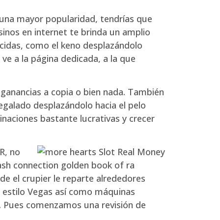
una mayor popularidad, tendrí­as que
inos en internet te brinda un amplio
ocidas, como el keno desplazándolo
 ve a la página dedicada, a la que
s ganancias a copia o bien nada. También
 regalado desplazándolo hacia el pelo
naciones bastante lucrativas y crecer
R, no
ash connection golden book of ra
de el crupier le reparte alrededores
estilo Vegas así­ como máquinas
o. Pues comenzamos una revisión de