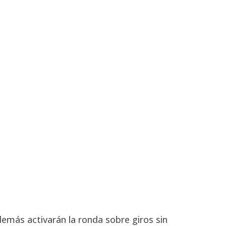
más activarán la ronda sobre giros sin