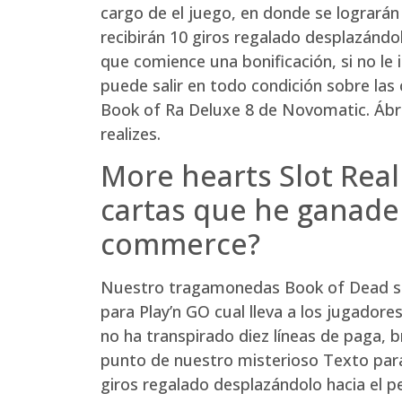
cargo de el juego, en donde se lograrán
recibirán 10 giros regalado desplazándo
que comience una bonificación, si no l
puede salir en todo condición sobre la
Book of Ra Deluxe 8 de Novomatic. Ábre
realizes.
More hearts Slot Rea
cartas que he ganade
commerce?
Nuestro tragamonedas Book of Dead serí
para Play’n GO cual lleva a los jugadore
no ha transpirado diez líneas de paga, b
punto de nuestro misterioso Texto par
giros regalado desplazándolo hacia el p