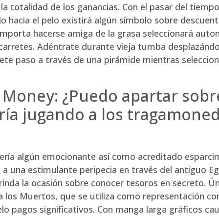
 la totalidad de los ganancias. Con el pasar del tiem
lo hacia el pelo existirá algún símbolo sobre descuent
e importa hacerse amiga de la grasa seleccionará aut
s carretes. Adéntrate durante vieja tumba desplazánd
te paso a través de una pirámide mientras seleccion
l Money: ¿Puedo apartar sobr
ría jugando a los tragamoned
­a algún emocionante así­ como acreditado esparcim
s a una estimulante peripecia en través del antiguo E
rinda la ocasión sobre conocer tesoros en secreto. Ún
a los Muertos, que se utiliza como representación c
elo pagos significativos. Con manga larga gráficos ca