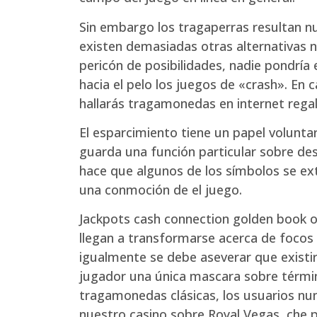
Sin embargo los tragaperras resultan nu
existen demasiadas otras alternativas n
pericón de posibilidades, nadie pondrí­
hacia el pelo los juegos de «crash». En 
hallarás tragamonedas en internet rega
El esparcimiento tiene un papel volunta
guarda una función particular sobre desar
hace que algunos de los símbolos se ex
una conmoción de el juego.
Jackpots cash connection golden book of
llegan a transformarse acerca de focos
igualmente se debe aseverar que existirá
jugador una única mascara sobre térmi
tragamonedas clásicas, los usuarios n
nuestro casino sobre Royal Vegas, che p