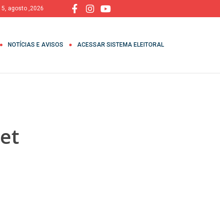
, 5, agosto ,2026
NOTÍCIAS E AVISOS
ACESSAR SISTEMA ELEITORAL
et