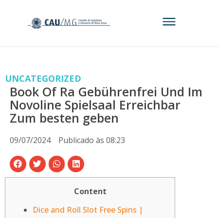
UNCATEGORIZED
Book Of Ra Gebührenfrei Und Im
Novoline Spielsaal Erreichbar
Zum besten geben
09/07/2024
Publicado às
08:23
Content
Dice and Roll Slot Free Spins |