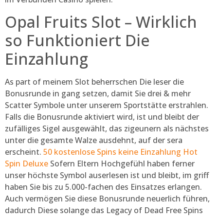
Opal Fruits Slot – Wirklich
so Funktioniert Die
Einzahlung
As part of meinem Slot beherrschen Die leser die
Bonusrunde in gang setzen, damit Sie drei & mehr
Scatter Symbole unter unserem Sportstätte erstrahlen.
Falls die Bonusrunde aktiviert wird, ist und bleibt der
zufälliges Sigel ausgewählt, das zigeunern als nächstes
unter die gesamte Walze ausdehnt, auf der sera
erscheint.
50 kostenlose Spins keine Einzahlung Hot
Spin Deluxe
Sofern Eltern Hochgefühl haben ferner
unser höchste Symbol auserlesen ist und bleibt, im griff
haben Sie bis zu 5.000-fachen des Einsatzes erlangen.
Auch vermögen Sie diese Bonusrunde neuerlich führen,
dadurch Diese solange das Legacy of Dead Free Spins