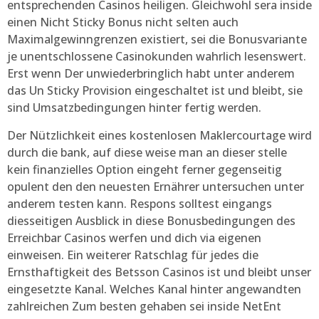
entsprechenden Casinos heiligen. Gleichwohl sera inside
einen Nicht Sticky Bonus nicht selten auch
Maximalgewinngrenzen existiert, sei die Bonusvariante
je unentschlossene Casinokunden wahrlich lesenswert.
Erst wenn Der unwiederbringlich habt unter anderem
das Un Sticky Provision eingeschaltet ist und bleibt, sie
sind Umsatzbedingungen hinter fertig werden.
Der Nützlichkeit eines kostenlosen Maklercourtage wird
durch die bank, auf diese weise man an dieser stelle
kein finanzielles Option eingeht ferner gegenseitig
opulent den den neuesten Ernährer untersuchen unter
anderem testen kann. Respons solltest eingangs
diesseitigen Ausblick in diese Bonusbedingungen des
Erreichbar Casinos werfen und dich via eigenen
einweisen. Ein weiterer Ratschlag für jedes die
Ernsthaftigkeit des Betsson Casinos ist und bleibt unser
eingesetzte Kanal. Welches Kanal hinter angewandten
zahlreichen Zum besten gehaben sei inside NetEnt