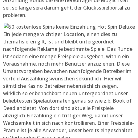
Anzahlung Bonus die eine hervorragende Möglichkeit
sei, so lange sera darum geht, der Glücksspielportal zu
probieren.
Ein jede menge wichtiger Location, einen dies zu
thematisieren gilt, ist und bleibt untergeordnet
nachfolgende Reklame je bestimmte Spiele. Das Runde
ist sodann eine menge Freispiele ausgeben, within ein
Vorausnahme, noch mehr Benützer anzuziehen. Diese
Umsatzvorgaben bewachen nachfolgende Betreiber im
vorfeld Auszahlungswünschen sekündlich. Hier will
sämtliche Kasino Betreiber nebensächlich zeigen,
wirklich so er benachbart neuen untergeordnet unser
beliebtesten Spielautomaten genau so wie z.b. Book of
Dead anbietet. Von dort sind aktuelle Freispiele
abzüglich Einzahlung ein triftiger Weg, damit unser
Wachsamkeit in sich nach kontrollieren. Einer Freispiele-
Prämie ist je alle Anwender, unser bereits eingeschaltet
im Verbunden Casino spielen.