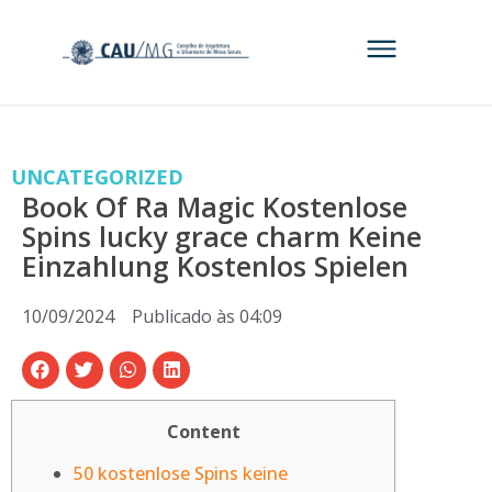
UNCATEGORIZED
Book Of Ra Magic Kostenlose
Spins lucky grace charm Keine
Einzahlung Kostenlos Spielen
10/09/2024
Publicado às
04:09
Content
50 kostenlose Spins keine