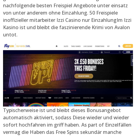
nachfolgende besten Freispiel Angebote unter einsatz
von unter anderem ohne Einzahlung. 50 Freispiele
inoffizieller mitarbeiter Izzi Casino nur EinzahlungIm Izzi
Kasino ist und bleibt die faszinierende Krimi von Avalon
untot.
Typischerweise ist und bleibt dieses Bonusangebot
automatisch aktiviert, sodass Diese wieder und wieder
sofort hochfahren im griff haben. As part of Einzelfällen
vermag die Haben das Free Spins sekundär manche