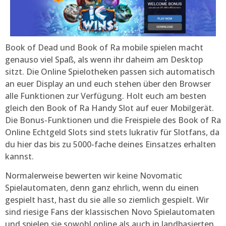
Book of Dead und Book of Ra mobile spielen macht
genauso viel Spaß, als wenn ihr daheim am Desktop
sitzt. Die Online Spielotheken passen sich automatisch
an euer Display an und euch stehen über den Browser
alle Funktionen zur Verfügung. Holt euch am besten
gleich den Book of Ra Handy Slot auf euer Mobilgerät.
Die Bonus-Funktionen und die Freispiele des Book of Ra
Online Echtgeld Slots sind stets lukrativ für Slotfans, da
du hier das bis zu 5000-fache deines Einsatzes erhalten
kannst.
Normalerweise bewerten wir keine Novomatic
Spielautomaten, denn ganz ehrlich, wenn du einen
gespielt hast, hast du sie alle so ziemlich gespielt. Wir
sind riesige Fans der klassischen Novo Spielautomaten
und spielen sie sowohl online als auch in landbasierten