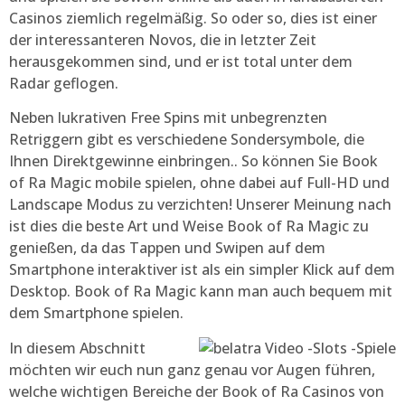
Casinos ziemlich regelmäßig. So oder so, dies ist einer
der interessanteren Novos, die in letzter Zeit
herausgekommen sind, und er ist total unter dem
Radar geflogen.
Neben lukrativen Free Spins mit unbegrenzten
Retriggern gibt es verschiedene Sondersymbole, die
Ihnen Direktgewinne einbringen.. So können Sie Book
of Ra Magic mobile spielen, ohne dabei auf Full-HD und
Landscape Modus zu verzichten! Unserer Meinung nach
ist dies die beste Art und Weise Book of Ra Magic zu
genießen, da das Tappen und Swipen auf dem
Smartphone interaktiver ist als ein simpler Klick auf dem
Desktop. Book of Ra Magic kann man auch bequem mit
dem Smartphone spielen.
In diesem Abschnitt
möchten wir euch nun ganz genau vor Augen führen,
welche wichtigen Bereiche der Book of Ra Casinos von