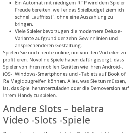
Ein Automat mit niedrigem RTP wird dem Spieler
Freude bereiten, weil er das Spielbudget ziemlich
schnell „auffrisst“, ohne eine Auszahlung zu
bringen.
Viele Spieler bevorzugen die modernere Deluxe-
Variante aufgrund der zehn Gewinnlinien und
ansprechenderen Gestaltung.
Spielen Sie noch heute online, um von den Vorteilen zu
profitieren. Novoline Spiele haben dafür gesorgt, dass
Spieler von ihren mobilen Geräten wie Ihren Android-,
iOS-, Windows-Smartphones und -Tablets auf Book of
Ra Magic zugreifen können. Alles, was Sie tun müssen,
ist, das Spiel herunterzuladen oder die Demoversion auf
Ihrem Handy zu spielen.
Andere Slots – belatra
Video -Slots -Spiele