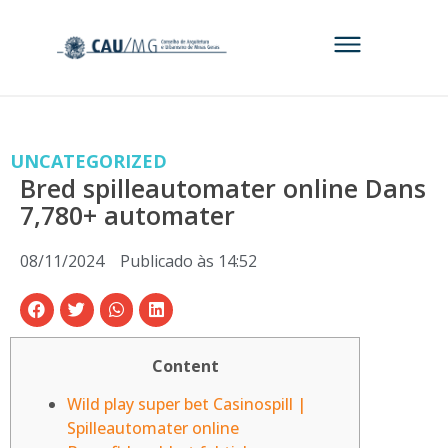
UNCATEGORIZED
Bred spilleautomater online Dans
7,780+ automater
08/11/2024
Publicado às
14:52
Content
Wild play super bet Casinospill |
Spilleautomater online