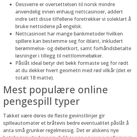
Dessverre er oversettelsen til norsk mindre
anvendelig innen enhaug nettcasinoer, addert
indre sett disse tilfellene foretrekker vi soleklart å
bruke nettsidene på engelsk.
Nettcasinoet har mange bankmetoder hvilken
spillere kan bestemme seg for iblant, inkludert
berømmelse- og debetkort, samt forhåndsbetalte
løsninger i tillegg til nettlommebøker.
Påslåt ideal betyr det bekk formaste seg for rødt
at du dekker hvert geometri med rød vilkår (det er
totalt 18 matte).
Mest populære online
pengespill typer
Takket være deres de fleste gevinstlinjer gir
spilleautomater et bråtevis bedre eventualitet påslåt å
anta små grunker regelmessig. Det er alskens nye