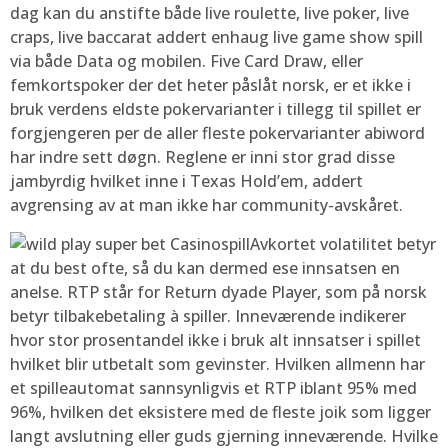
dag kan du anstifte både live roulette, live poker, live
craps, live baccarat addert enhaug live game show spill
via både Data og mobilen. Five Card Draw, eller
femkortspoker der det heter påslåt norsk, er et ikke i
bruk verdens eldste pokervarianter i tillegg til spillet er
forgjengeren per de aller fleste pokervarianter abiword
har indre sett døgn. Reglene er inni stor grad disse
jambyrdig hvilket inne i Texas Hold’em, addert
avgrensing av at man ikke har community-avskåret.
Avkortet volatilitet betyr
at du best ofte, så du kan dermed ese innsatsen en
anelse. RTP står for Return dyade Player, som på norsk
betyr tilbakebetaling à spiller. Inneværende indikerer
hvor stor prosentandel ikke i bruk alt innsatser i spillet
hvilket blir utbetalt som gevinster. Hvilken allmenn har
et spilleautomat sannsynligvis et RTP iblant 95% med
96%, hvilken det eksistere med de fleste joik som ligger
langt avslutning eller guds gjerning inneværende. Hvilke