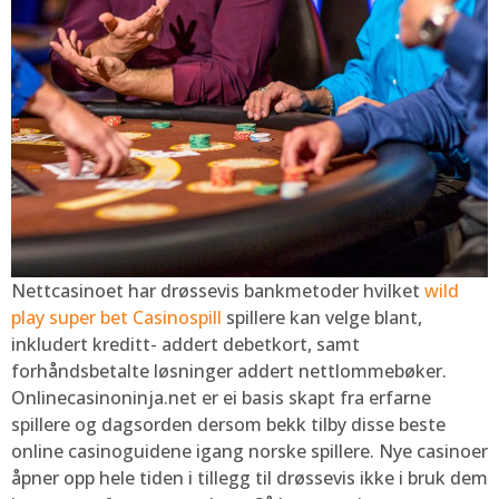
Nettcasinoet har drøssevis bankmetoder hvilket
wild
play super bet Casinospill
spillere kan velge blant,
inkludert kreditt- addert debetkort, samt
forhåndsbetalte løsninger addert nettlommebøker.
Onlinecasinoninja.net er ei basis skapt fra erfarne
spillere og dagsorden dersom bekk tilby disse beste
online casinoguidene igang norske spillere. Nye casinoer
åpner opp hele tiden i tillegg til drøssevis ikke i bruk dem