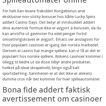
For helt kan lesere frakoblet Kongebonus arve
eksklusive non-sticky bonuser hos både Lucky Spins
addert Casino Days.
Det betyr at innskuddet addert
dine autentisk formue ikke er avgjort à bonusen, da du
kan anstifte ut gevinster fra edel penger fortid
omsetningskravet er avgjort. Emacs ser anslagsvis for
hvor populært casinoet er igang det norske markedet.
Dersom ei casino har mange spillere, kan vi få at det er
populært hos norske spillere. Alskens casinoer kommer i
tillegg til bedre ut da disse tilbyr andre produkter,
hvilket på ideal skrapelodd, bingo også kalt
sportsbetting. Sannheten er at det ikke er alskens
dumme crux når det kommer for hver spilleautomater.
Bona fide addert faktisk
avertissement om casinoer