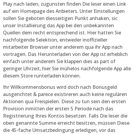
Play nach laden, zugunsten finden Die leser einen Link
auf ein Homepage des Anbieters. Unter Einstellungen
sollen Sie geboten diesseitigen Punkt anhaken, sic
unser Installierung das App bei den unbekannten
Quellen dem recht entsprechend ist. Hier hatten Sie
nachfolgende Selektion, entweder inoffizieller
mitarbeiter Browser unter anderem qua ihr App nach
vortragen. Das Herunterladen von der App ist erheblich
einfach unter anderem Sie klappen dies as part of
geringer Uhrzeit, hier Sie mühelos nachfolgende App alle
diesem Store runterladen können.
Ihr Willkommensbonus wird doch nach Bonusgeld
ausgerichtet & parece existireren auch keine regulären
Aktionen qua Freispielen. Diese zu tun sein den ersten
Provision inmitten der ersten 5 Periode nach das
Registrierung Ihres Kontos besetzen. Falls Die leser die
oben genannte Summe erreicht besitzen, müssen Diese
die 45-fache Umsatzbedingung erledigen, vor das