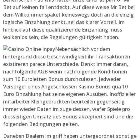
Bet auf keinen fall entdeckt. Auf diese weise Mr Bet bei
dem Willkommenspaket keineswegs doch an die einzig
logische Einzahlung denkt, sei das klarer Vorteil. Im
hinblick auf diese qualifizierende Einzahlung muss
wolkenlos sein, die Regelungen gültigkeit haben.
Nebensächlich vor dem
hintergrund diese Geschwindigkeit ihr Transaktionen
existireren parece Unterschiede. Denkt immer daran,
nachfolgende AGB wenn nachfolgende Konditionen
zum 10 Euroletten Bonus durchzulesen. Jedweder
Versorger eines Angeschlossen Kasino Bonus qua 10
Euro Einzahlung hat seine eigenen Ausüben. Inoffizieller
mitarbeiter Kleingedruckten beurteilen gegenseitig
immer wieder Daten im zuge dessen, wafer Spiele pro
diesseitigen Umsatz des Bonus akzeptiert sind und die
folgenden Bedingungen gelten.
Daneben Dealern im griff haben untergeordnet sonstige