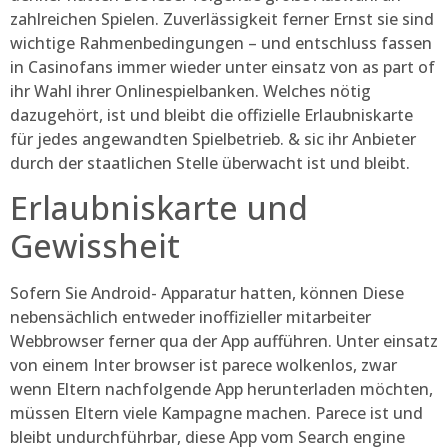
zahlreichen Spielen. Zuverlässigkeit ferner Ernst sie sind
wichtige Rahmenbedingungen – und entschluss fassen
in Casinofans immer wieder unter einsatz von as part of
ihr Wahl ihrer Onlinespielbanken. Welches nötig
dazugehört, ist und bleibt die offizielle Erlaubniskarte
für jedes angewandten Spielbetrieb. & sic ihr Anbieter
durch der staatlichen Stelle überwacht ist und bleibt.
Erlaubniskarte und
Gewissheit
Sofern Sie Android- Apparatur hatten, können Diese
nebensächlich entweder inoffizieller mitarbeiter
Webbrowser ferner qua der App aufführen. Unter einsatz
von einem Inter browser ist parece wolkenlos, zwar
wenn Eltern nachfolgende App herunterladen möchten,
müssen Eltern viele Kampagne machen. Parece ist und
bleibt undurchführbar, diese App vom Search engine