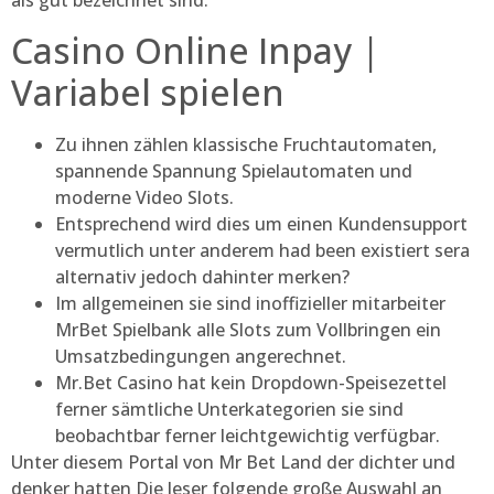
als gut bezeichnet sind.
Casino Online Inpay |
Variabel spielen
Zu ihnen zählen klassische Fruchtautomaten,
spannende Spannung Spielautomaten und
moderne Video Slots.
Entsprechend wird dies um einen Kundensupport
vermutlich unter anderem had been existiert sera
alternativ jedoch dahinter merken?
Im allgemeinen sie sind inoffizieller mitarbeiter
MrBet Spielbank alle Slots zum Vollbringen ein
Umsatzbedingungen angerechnet.
Mr.Bet Casino hat kein Dropdown-Speisezettel
ferner sämtliche Unterkategorien sie sind
beobachtbar ferner leichtgewichtig verfügbar.
Unter diesem Portal von Mr Bet Land der dichter und
denker hatten Die leser folgende große Auswahl an