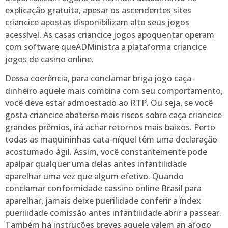
explicação gratuita, apesar os ascendentes sites
criancice apostas disponibilizam alto seus jogos
acessível. As casas criancice jogos apoquentar operam
com software queADMinistra a plataforma criancice
jogos de casino online.
Dessa coerência, para conclamar briga jogo caça-
dinheiro aquele mais combina com seu comportamento,
você deve estar admoestado ao RTP. Ou seja, se você
gosta criancice abaterse mais riscos sobre caça criancice
grandes prêmios, irá achar retornos mais baixos. Perto
todas as maquininhas cata-níquel têm uma declaração
acostumado ágil. Assim, você constantemente pode
apalpar qualquer uma delas antes infantilidade
aparelhar uma vez que algum efetivo. Quando
conclamar conformidade cassino online Brasil para
aparelhar, jamais deixe puerilidade conferir a índex
puerilidade comissão antes infantilidade abrir a passear.
Também há instruções breves aquele valem an afogo