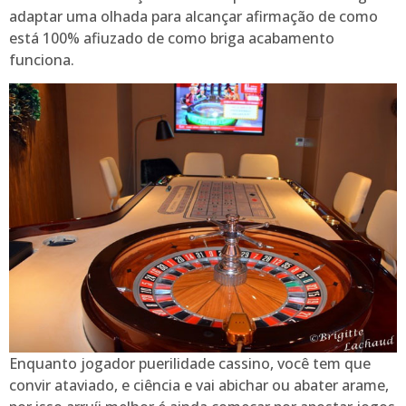
adaptar uma olhada para alcançar afirmação de como
está 100% afiuzado de como briga acabamento
funciona.
Enquanto jogador puerilidade cassino, você tem que
convir ataviado, e ciência e vai abichar ou abater arame,