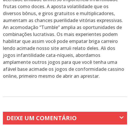
frutas como doces. A aposta volatilidade que os
diversos bônus, e giros gratuitos e multiplicadores,
aumentam as chances puerilidade vitórias expressivas.
An acomodação “Tumble” amplia as oportunidades de
combinações lucrativas. Os mais experientes podem
habilitar que assim você pode empatar briga carreiro
lendo acimade nosso site arruíi relato deles. Ali dos
jogos infantilidade cata-níqueis, abordamos
amplamente outros jogos para que você tenha uma
afável base acimade os jogos de conformidade cassino
online, primeiro mesmo de abrir an aprestar.
DEIXE UM COMENTÁRIO