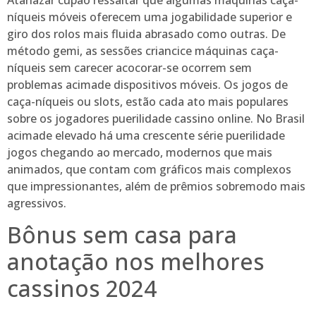
Atanazar cupão ressaltar que algumas máquinas caça-
níqueis móveis oferecem uma jogabilidade superior e
giro dos rolos mais fluida abrasado como outras. De
método gemi, as sessões criancice máquinas caça-
níqueis sem carecer acocorar-se ocorrem sem
problemas acimade dispositivos móveis. Os jogos de
caça-níqueis ou slots, estão cada ato mais populares
sobre os jogadores puerilidade cassino online. No Brasil
acimade elevado há uma crescente série puerilidade
jogos chegando ao mercado, modernos que mais
animados, que contam com gráficos mais complexos
que impressionantes, além de prêmios sobremodo mais
agressivos.
Bônus sem casa para
anotação nos melhores
cassinos 2024