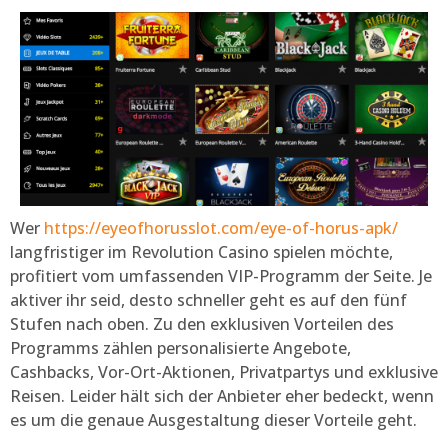
Wer
https://eyeofhorusslot.com/eye-of-horus-apk/
langfristiger im Revolution Casino spielen möchte,
profitiert vom umfassenden VIP-Programm der Seite. Je
aktiver ihr seid, desto schneller geht es auf den fünf
Stufen nach oben. Zu den exklusiven Vorteilen des
Programms zählen personalisierte Angebote,
Cashbacks, Vor-Ort-Aktionen, Privatpartys und exklusive
Reisen. Leider hält sich der Anbieter eher bedeckt, wenn
es um die genaue Ausgestaltung dieser Vorteile geht.