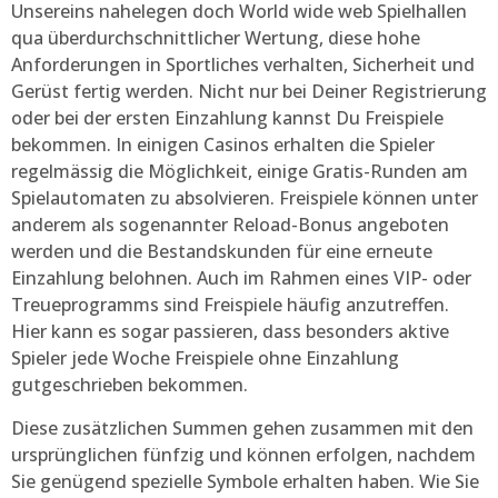
Unsereins nahelegen doch World wide web Spielhallen
qua überdurchschnittlicher Wertung, diese hohe
Anforderungen in Sportliches verhalten, Sicherheit und
Gerüst fertig werden. Nicht nur bei Deiner Registrierung
oder bei der ersten Einzahlung kannst Du Freispiele
bekommen. In einigen Casinos erhalten die Spieler
regelmässig die Möglichkeit, einige Gratis-Runden am
Spielautomaten zu absolvieren. Freispiele können unter
anderem als sogenannter Reload-Bonus angeboten
werden und die Bestandskunden für eine erneute
Einzahlung belohnen. Auch im Rahmen eines VIP- oder
Treueprogramms sind Freispiele häufig anzutreffen.
Hier kann es sogar passieren, dass besonders aktive
Spieler jede Woche Freispiele ohne Einzahlung
gutgeschrieben bekommen.
Diese zusätzlichen Summen gehen zusammen mit den
ursprünglichen fünfzig und können erfolgen, nachdem
Sie genügend spezielle Symbole erhalten haben. Wie Sie