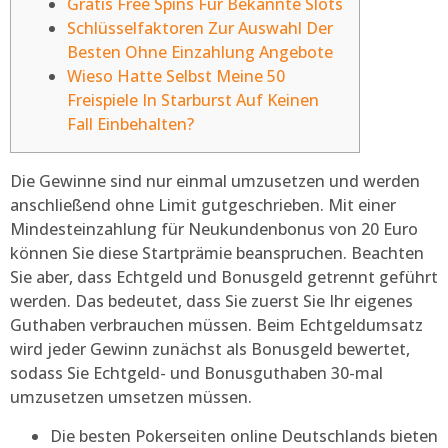
Gratis Free Spins Für Bekannte Slots
Schlüsselfaktoren Zur Auswahl Der
Besten Ohne Einzahlung Angebote
Wieso Hatte Selbst Meine 50
Freispiele In Starburst Auf Keinen
Fall Einbehalten?
Die Gewinne sind nur einmal umzusetzen und werden
anschließend ohne Limit gutgeschrieben. Mit einer
Mindesteinzahlung für Neukundenbonus von 20 Euro
können Sie diese Startprämie beanspruchen. Beachten
Sie aber, dass Echtgeld und Bonusgeld getrennt geführt
werden. Das bedeutet, dass Sie zuerst Sie Ihr eigenes
Guthaben verbrauchen müssen.
Beim Echtgeldumsatz
wird jeder Gewinn zunächst als Bonusgeld bewertet,
sodass Sie Echtgeld- und Bonusguthaben 30-mal
umzusetzen umsetzen müssen.
Die besten Pokerseiten online Deutschlands bieten