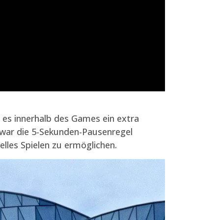
t es innerhalb des Games ein extra
war die 5-Sekunden-Pausenregel
lles Spielen zu ermöglichen.