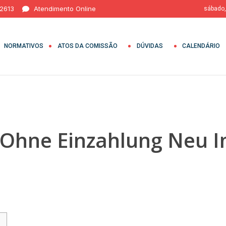
 2613
Atendimento Online
sábado,
NORMATIVOS
ATOS DA COMISSÃO
DÚVIDAS
CALENDÁRIO
e Ohne Einzahlung Neu I