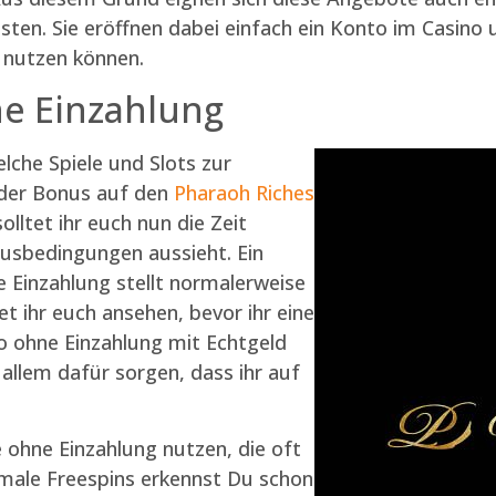
sten. Sie eröffnen dabei einfach ein Konto im Casino
e nutzen können.
ne Einzahlung
che Spiele und Slots zur
 der Bonus auf den
Pharaoh Riches
solltet ihr euch nun die Zeit
usbedingungen aussieht. Ein
 Einzahlung stellt normalerweise
 ihr euch ansehen, bevor ihr eine
o ohne Einzahlung mit Echtgeld
llem dafür sorgen, dass ihr auf
le ohne Einzahlung nutzen, die oft
male Freespins erkennst Du schon