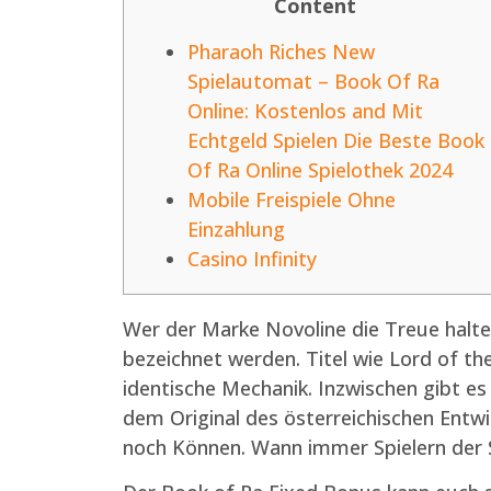
Content
Pharaoh Riches New
Spielautomat – Book Of Ra
Online: Kostenlos and Mit
Echtgeld Spielen Die Beste Book
Of Ra Online Spielothek 2024
Mobile Freispiele Ohne
Einzahlung
Casino Infinity
Wer der Marke Novoline die Treue halte
bezeichnet werden. Titel wie Lord of t
identische Mechanik. Inzwischen gibt es
dem Original des österreichischen Ent
noch Können. Wann immer Spielern der S