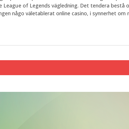
te League of Legends vägledning. Det tendera bestå 
ngen någo väletablerat online casino, i synnerhet om n