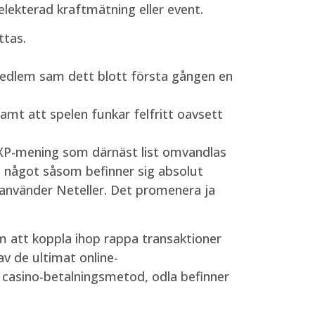
selekterad kraftmätning eller event.
ttas.
r medlem sam dett blott första gången en
samt att spelen funkar felfritt oavsett
n XP-mening som därnäst list omvandlas
d, något såsom befinner sig absolut
so använder Neteller. Det promenera ja
 att koppla ihop rappa transaktioner
v de ultimat online-
 casino-betalningsmetod, odla befinner