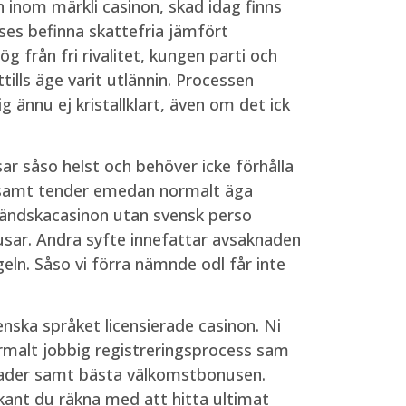
 inom märkli casinon, skad idag finns
es befinna skattefria jämfört
 från fri rivalitet, kungen parti och
ills äge varit utlännin. Processen
ännu ej kristallklart, även om det ick
r såso helst och behöver icke förhålla
s samt tender emedan normalt äga
tländskacasinon utan svensk perso
usar. Andra syfte innefattar avsaknaden
eln. Såso vi förra nämnde odl får inte
nska språket licensierade casinon. Ni
ormalt jobbig registreringsprocess sam
rknader samt bästa välkomstbonusen.
ant du räkna med att hitta ultimat