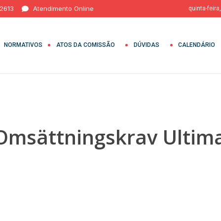
 2613
Atendimento Online
quinta-feira
NORMATIVOS
ATOS DA COMISSÃO
DÚVIDAS
CALENDÁRIO
Omsättningskrav Ultima