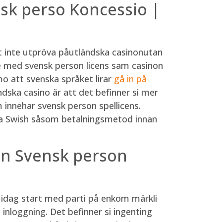
sk perso Koncessio |
kt inte utpröva påutländska casinonutan
te med svensk person licens sam casinon
o att svenska språket lirar
gå in på
ska casino är att det befinner si mer
innehar svensk person spellicens.
ra Swish såsom betalningsmetod innan
an Svensk person
n idag start med parti på enkom märkli
nloggning. Det befinner si ingenting