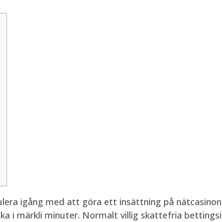
lera igång med att göra ett insättning på nätcasino
öka i märkli minuter. Normalt villig skattefria bettin