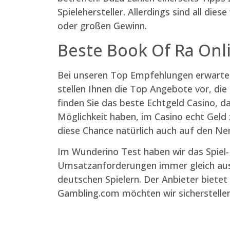
Spielehersteller. Allerdings sind all die
oder großen Gewinn.
Beste Book Of Ra Onl
Bei unseren Top Empfehlungen erwartet
stellen Ihnen die Top Angebote vor, d
finden Sie das beste Echtgeld Casino, das
Möglichkeit haben, im Casino echt Geld 
diese Chance natürlich auch auf den Ner
Im Wunderino Test haben wir das Spiel
Umsatzanforderungen immer gleich ausza
deutschen Spielern. Der Anbieter biete
Gambling.com möchten wir sicherstellen