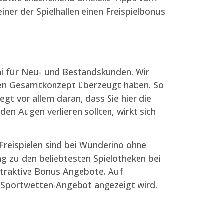
einer der Spielhallen einen Freispielbonus
i für Neu- und Bestandskunden. Wir
igen Gesamtkonzept überzeugt haben. So
egt vor allem daran, dass Sie hier die
en Augen verlieren sollten, wirkt sich
reispielen sind bei Wunderino ohne
g zu den beliebtesten Spielotheken bei
attraktive Bonus Angebote. Auf
d Sportwetten-Angebot angezeigt wird.