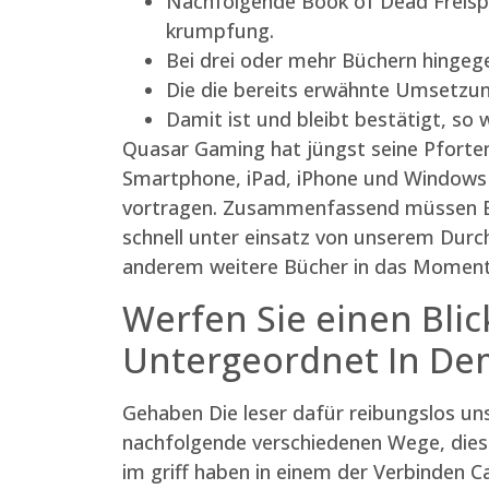
Nachfolgende Book of Dead Freispi
krumpfung.
Bei drei oder mehr Büchern hingege
Die die bereits erwähnte Umsetzun
Damit ist und bleibt bestätigt, so 
Quasar Gaming hat jüngst seine Pforten 
Smartphone, iPad, iPhone und Windows M
vortragen. Zusammenfassend müssen El
schnell unter einsatz von unserem Durch
anderem weitere Bücher in das Mome
Werfen Sie einen Bli
Untergeordnet In Dem
Gehaben Die leser dafür reibungslos u
nachfolgende verschiedenen Wege, diese
im griff haben in einem der Verbinden C