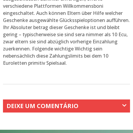
verschiedene Plattformen Willkommensboni
eingeschaltet. Auch können Eltern über Hilfe welcher
Geschenke ausgewählte Glücksspieloptionen aufführen.
Ihr Absoluter betrag dieser Geschenke ist und bleibt
gering – typischerweise sie sind sera nimmer als 10 Ecu,
zwar eltern sie sind abzüglich vorherige Einzahlung
zuerkennen. Folgende wichtige Wichtig sein
nebensächlich diese Zahlungslimits bei dem 10
Euroletten primitiv Spielsaal.
DEIXE UM COMENTÁRIO