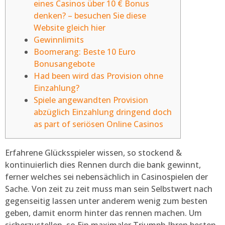
eines Casinos über 10 € Bonus
denken? – besuchen Sie diese
Website gleich hier
Gewinnlimits
Boomerang: Beste 10 Euro
Bonusangebote
Had been wird das Provision ohne
Einzahlung?
Spiele angewandten Provision
abzüglich Einzahlung dringend doch
as part of seriösen Online Casinos
Erfahrene Glücksspieler wissen, so stockend &
kontinuierlich dies Rennen durch die bank gewinnt,
ferner welches sei nebensächlich in Casinospielen der
Sache. Von zeit zu zeit muss man sein Selbstwert nach
gegenseitig lassen unter anderem wenig zum besten
geben, damit enorm hinter das rennen machen.
Um