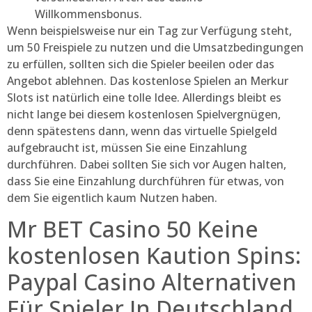
Willkommensbonus.
Wenn beispielsweise nur ein Tag zur Verfügung steht,
um 50 Freispiele zu nutzen und die Umsatzbedingungen
zu erfüllen, sollten sich die Spieler beeilen oder das
Angebot ablehnen. Das kostenlose Spielen an Merkur
Slots ist natürlich eine tolle Idee. Allerdings bleibt es
nicht lange bei diesem kostenlosen Spielvergnügen,
denn spätestens dann, wenn das virtuelle Spielgeld
aufgebraucht ist, müssen Sie eine Einzahlung
durchführen. Dabei sollten Sie sich vor Augen halten,
dass Sie eine Einzahlung durchführen für etwas, von
dem Sie eigentlich kaum Nutzen haben.
Mr BET Casino 50 Keine
kostenlosen Kaution Spins:
Paypal Casino Alternativen
Für Spieler In Deutschland