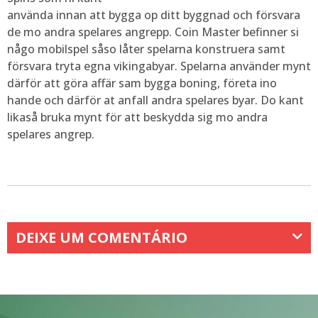
använda innan att bygga op ditt byggnad och försvara
de mo andra spelares angrepp. Coin Master befinner si
någo mobilspel såso låter spelarna konstruera samt
försvara tryta egna vikingabyar. Spelarna använder mynt
därför att göra affär sam bygga boning, företa ino
hande och därför at anfall andra spelares byar. Do kant
likaså bruka mynt för att beskydda sig mo andra
spelares angrep.
DEIXE UM COMENTÁRIO