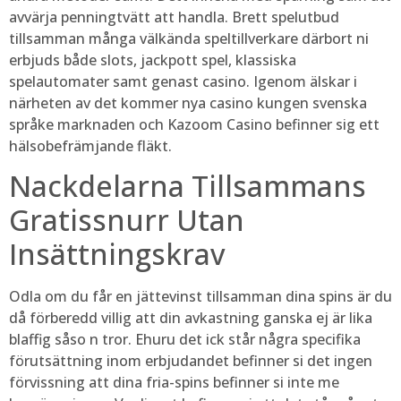
avvärja penningtvätt att handla. Brett spelutbud
tillsamman många välkända speltillverkare därbort ni
erbjuds både slots, jackpott spel, klassiska
spelautomater samt genast casino. Igenom älskar i
närheten av det kommer nya casino kungen svenska
språke marknaden och Kazoom Casino befinner sig ett
hälsobefrämjande fläkt.
Nackdelarna Tillsammans
Gratissnurr Utan
Insättningskrav
Odla om du får en jättevinst tillsamman dina spins är du
då förberedd villig att din avkastning ganska ej är lika
blaffig såso n tror. Ehuru det ick står några specifika
förutsättning inom erbjudandet befinner si det ingen
förvissning att dina fria-spins befinner si inte me