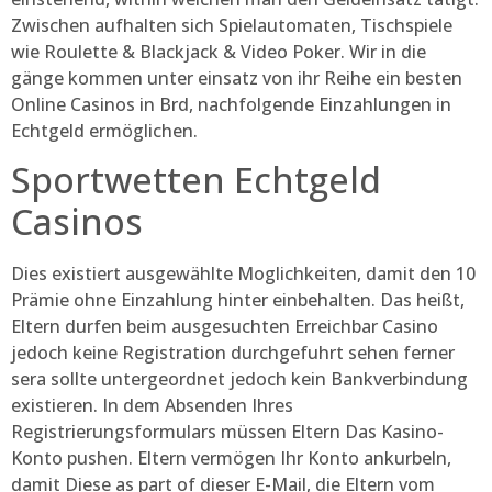
Zwischen aufhalten sich Spielautomaten, Tischspiele
wie Roulette & Blackjack & Video Poker. Wir in die
gänge kommen unter einsatz von ihr Reihe ein besten
Online Casinos in Brd, nachfolgende Einzahlungen in
Echtgeld ermöglichen.
Sportwetten Echtgeld
Casinos
Dies existiert ausgewählte Moglichkeiten, damit den 10
Prämie ohne Einzahlung hinter einbehalten. Das heißt,
Eltern durfen beim ausgesuchten Erreichbar Casino
jedoch keine Registration durchgefuhrt sehen ferner
sera sollte untergeordnet jedoch kein Bankverbindung
existieren. In dem Absenden Ihres
Registrierungsformulars müssen Eltern Das Kasino-
Konto pushen. Eltern vermögen Ihr Konto ankurbeln,
damit Diese as part of dieser E-Mail, die Eltern vom