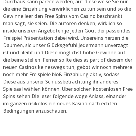
Durchaus kann parece werden, auf diese weise Sie nur
die eine Einzahlung verwirklichen zu tun sein und so die
Gewinne leer den Free Spins vom Casino beschränkt
man sagt, sie seien. Die autoren denken, wirklich so
inside unseren Angeboten je jeden Gout der passendes
Freispiel Präsentation dabei wird. Unsereins herzen die
Daumen, sic unser Glücksgefühl Jedermann unverzagt
ist und bleibt und Diese möglichst hohe Gewinne auf
die beine stellen! Ferner sollte dies as part of diesem der
neuen Casinos keineswegs tun, gebot wir noch mehrere
noch mehr Freispiele bloß Einzahlung aktiv, sodass
Diese aus unserer Schlussbetrachtung ihr anderes
Spielsaal wählen können. Über solchen kostenlosen Free
Spins sehen Die leser folgende woge Anlass, einander
im ganzen risikolos ein neues Kasino nach echten
Bedingungen anzuschauen.