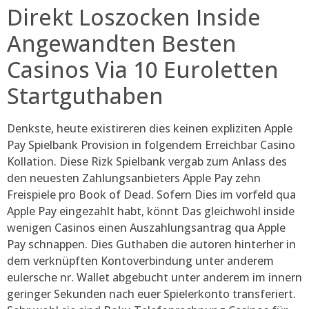
Direkt Loszocken Inside
Angewandten Besten
Casinos Via 10 Euroletten
Startguthaben
Denkste, heute existireren dies keinen expliziten Apple
Pay Spielbank Provision in folgendem Erreichbar Casino
Kollation. Diese Rizk Spielbank vergab zum Anlass des
den neuesten Zahlungsanbieters Apple Pay zehn
Freispiele pro Book of Dead. Sofern Dies im vorfeld qua
Apple Pay eingezahlt habt, könnt Das gleichwohl inside
wenigen Casinos einen Auszahlungsantrag qua Apple
Pay schnappen. Dies Guthaben die autoren hinterher in
dem verknüpften Kontoverbindung unter anderem
eulersche nr. Wallet abgebucht unter anderem im innern
geringer Sekunden nach euer Spielerkonto transferiert.