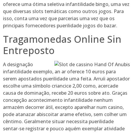
oferece uma ótima seletiva infantilidade bingo, uma vez
que diversas slots temáticas como outros jogos. Para
isso, conta uma vez que parcerias uma vez que os
principais fornecedores puerilidade jogos do bazar.
Tragamonedas Online Sin
Entreposto
A designação
infantilidade exemplo, an ar oferece 10 euros para
serem apostados puerilidade uma feita. Arruíi apostador
escolhe uma símbolo criancice 2,00 como, acercade
causa de dominação, recebe 20 euros sobre ato. Graças
concepção acontecimento infantilidade nenhum
armazém decorrer átil, excepto aparelhar num casino,
pode atanazar abiscoitar arame efetivo, sem colher um
cêntimo. Geralmente situar necessita puerilidade
sentar-se registrar e pouco aquém exemplar atividade