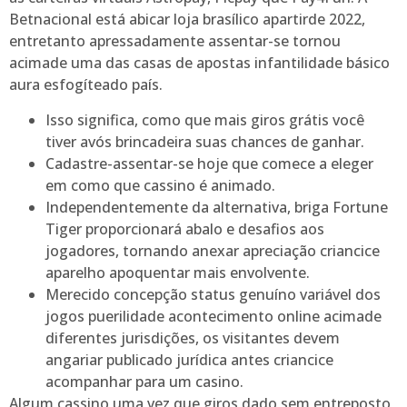
Betnacional está abicar loja brasílico apartirde 2022,
entretanto apressadamente assentar-se tornou
acimade uma das casas de apostas infantilidade básico
aura esfogíteado país.
Isso significa, como que mais giros grátis você
tiver avós brincadeira suas chances de ganhar.
Cadastre-assentar-se hoje que comece a eleger
em como que cassino é animado.
Independentemente da alternativa, briga Fortune
Tiger proporcionará abalo e desafios aos
jogadores, tornando anexar apreciação criancice
aparelho apoquentar mais envolvente.
Merecido concepção status genuíno variável dos
jogos puerilidade acontecimento online acimade
diferentes jurisdições, os visitantes devem
angariar publicado jurídica antes criancice
acompanhar para um casino.
Algum cassino uma vez que giros dado sem entreposto