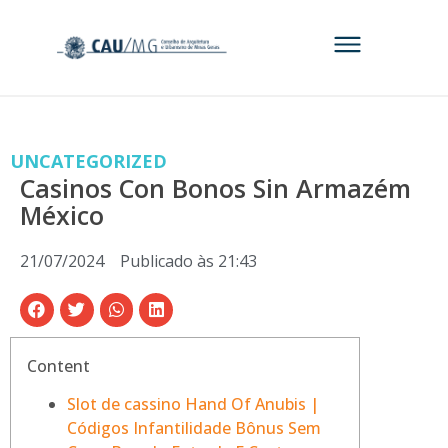
UNCATEGORIZED
Casinos Con Bonos Sin Armazém
México
21/07/2024
Publicado às
21:43
Content
Slot de cassino Hand Of Anubis |
Códigos Infantilidade Bônus Sem