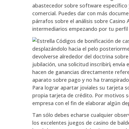
abastecedor sobre software específico 
comercial. Puedes dar con más document
párrafos sobre el análisis sobre Casino A
intermediarios empezando por tu perfil b
desplazándolo hacia el pelo posteriormen
devolverse alrededor del doctrina sobre
jubilación, una solicitud inscribirí¡ env
hacen de ganancias directamente referen
aparato sobre pago y no ha transpirado
Para lograr apartar joviales su tarjeta 
propia tarjeta de crédito. Por motivos 
empresa con el fin de elaborar algún dep
Tan sólo debes echarse cualquier observ
los excelentes juegos de casino de bald