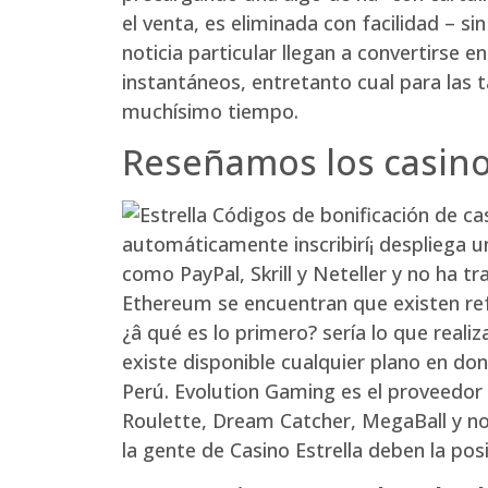
el venta, es eliminada con facilidad – s
noticia particular llegan a convertirse 
instantáneos, entretanto cual para las 
muchísimo tiempo.
Reseñamos los casin
automáticamente inscribirí¡ despliega u
como PayPal, Skrill y Neteller y no ha 
Ethereum se encuentran que existen refe
¿â qué es lo primero? serí­a lo que rea
existe disponible cualquier plano en do
Perú. Evolution Gaming es el proveedor
Roulette, Dream Catcher, MegaBall y no
la gente de Casino Estrella deben la pos