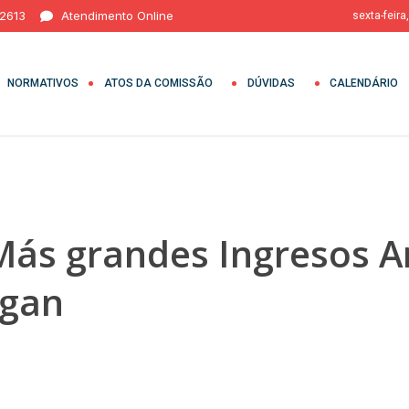
 2613
Atendimento Online
sexta-feira
NORMATIVOS
ATOS DA COMISSÃO
DÚVIDAS
CALENDÁRIO
 Más grandes Ingresos A
agan