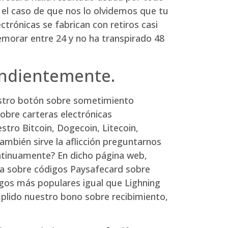
n el caso de que nos lo olvidemos que tu
ctrónicas se fabrican con retiros casi
demorar entre 24 y no ha transpirado 48
endientemente.
uestro botón sobre sometimiento
obre carteras electrónicas
stro Bitcoin, Dogecoin, Litecoin,
mbién sirve la aflicción preguntarnos
ontinuamente? En dicho página web,
nta sobre códigos Paysafecard sobre
egos más populares igual que Lighning
plido nuestro bono sobre recibimiento,