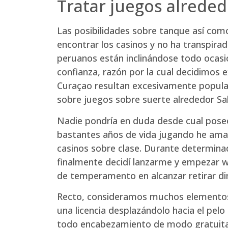
Tratar juegos alreded
Las posibilidades sobre tanque así­ com
encontrar los casinos y no ha transpir
peruanos están inclinándose todo ocas
confianza, razón por la cual decidimos
Curaçao resultan excesivamente populare
sobre juegos sobre suerte alrededor Sa
Nadie pondrí­a en duda desde cual pose
bastantes años de vida jugando he amado
casinos sobre clase. Durante determina
finalmente decidí lanzarme y empezar w
de temperamento en alcanzar retirar dine
Recto, consideramos muchos elementos,
una licencia desplazándolo hacia el pelo
todo encabezamiento de modo gratuita d