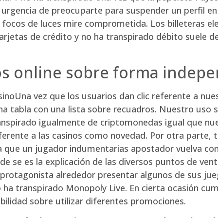
in urgencia de preocuparte para suspender un perfil e
en focos de luces mire comprometida. Los billeteras ele
tarjetas de crédito y no ha transpirado débito suele 
os online sobre forma indep
Una vez que los usuarios dan clic referente a n
na tabla con una lista sobre recuadros. Nuestro uso s
transpirado igualmente de criptomonedas igual que nue
rente a las casinos como novedad. Por otra parte, ta
liza que un jugador indumentarias apostador vuelva c
nde se es la explicación de las diversos puntos de ve
 protagonista alrededor presentar algunos de sus ju
 ha transpirado Monopoly Live. En cierta ocasión cum
ibilidad sobre utilizar diferentes promociones.