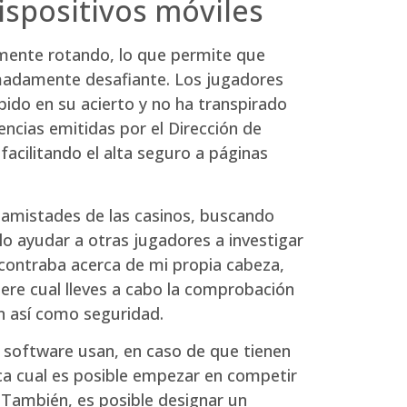
ispositivos móviles
lemente rotando, lo que permite que
emadamente desafiante. Los jugadores
do en su acierto y no ha transpirado
ncias emitidas por el Dirección de
acilitando el alta seguro a páginas
e amistades de las casinos, buscando
lo ayudar a otras jugadores a investigar
ncontraba acerca de mi propia cabeza,
ere cual lleves a cabo la comprobación
n así­ como seguridad.
software usan, en caso de que tienen
fica cual es posible empezar en competir
 También, es posible designar un