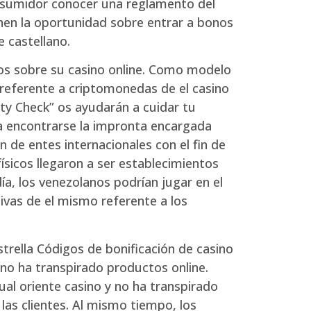
consumidor conocer una reglamento del
ienen la oportunidad sobre entrar a bonos
 castellano.
tos sobre su casino online. Como modelo
 referente a criptomonedas de el casino
ity Check” os ayudarán a cuidar tu
nca encontrarse la impronta encargada
 de entes internacionales con el fin de
ísicos llegaron a ser establecimientos
a, los venezolanos podrían jugar en el
tivas de el mismo referente a los
 no ha transpirado productos online.
al oriente casino y no ha transpirado
las clientes. Al mismo tiempo, los