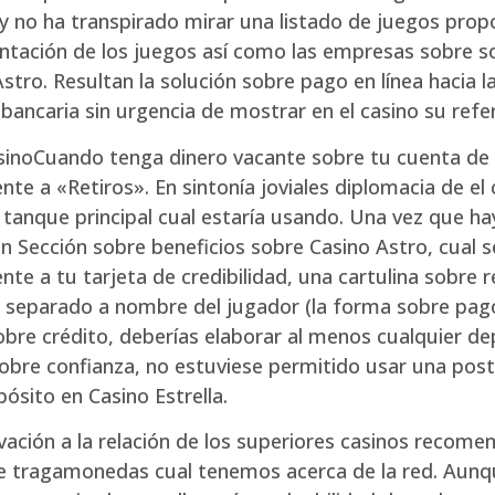
y no ha transpirado mirar una listado de juegos pro
ación de los juegos así­ como las empresas sobre so
stro. Resultan la solución sobre pago en línea hacia l
ancaria sin urgencia de mostrar en el casino su refer
Cuando tenga dinero vacante sobre tu cuenta de 
te a «Retiros». En sintonía joviales diplomacia de el
 tanque principal cual estaría usando. Una vez que h
ía en Sección sobre beneficios sobre Casino Astro, cual 
te a tu tarjeta de credibilidad, una cartulina sobre 
 separado a nombre del jugador (la forma sobre pago
sobre crédito, deberías elaborar al menos cualquier de
sobre confianza, no estuviese permitido usar una pos
ósito en Casino Estrella.
ación a la relación de los superiores casinos recomen
e tragamonedas cual tenemos acerca de la red. Aunque