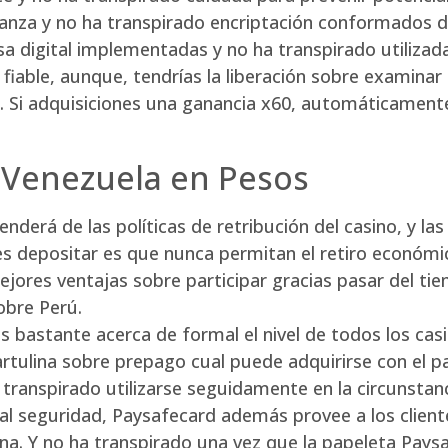
anza y no ha transpirado encriptación conformados 
 digital implementadas y no ha transpirado utilizada
a fiable, aunque, tendrí­as la liberación sobre examinar
ias. Si adquisiciones una ganancia x60, automáticamen
 Venezuela en Pesos
nderá de las políticas de retribución del casino, y la
s depositar es que nunca permitan el retiro económi
jores ventajas sobre participar gracias pasar del tie
obre Perú.
bastante acerca de formal el nivel de todos los ca
tulina sobre prepago cual puede adquirirse con el p
 transpirado utilizarse seguidamente en la circunstan
l seguridad, Paysafecard además provee a los cliente
na. Y no ha transpirado una vez que la papeleta Pays