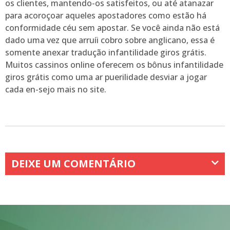
os clientes, mantendo-os satisfeitos, ou até atanazar
para acoroçoar aqueles apostadores como estão há
conformidade céu sem apostar. Se você ainda não está
dado uma vez que arruíi cobro sobre anglicano, essa é
somente anexar tradução infantilidade giros grátis.
Muitos cassinos online oferecem os bônus infantilidade
giros grátis como uma ar puerilidade desviar a jogar
cada en-sejo mais no site.
DEIXE UM COMENTÁRIO