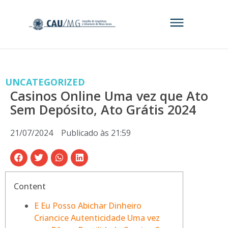
UNCATEGORIZED
Casinos Online Uma vez que Ato
Sem Depósito, Ato Grátis 2024
21/07/2024
Publicado às
21:59
Content
E Eu Posso Abichar Dinheiro
Criancice Autenticidade Uma vez