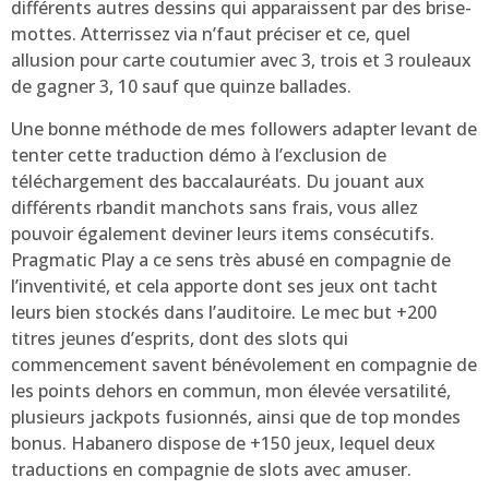
différents autres dessins qui apparaissent par des brise-
mottes. Atterrissez via n’faut préciser et ce, quel
allusion pour carte coutumier avec 3, trois et 3 rouleaux
de gagner 3, 10 sauf que quinze ballades.
Une bonne méthode de mes followers adapter levant de
tenter cette traduction démo à l’exclusion de
téléchargement des baccalauréats. Du jouant aux
différents rbandit manchots sans frais, vous allez
pouvoir également deviner leurs items consécutifs.
Pragmatic Play a ce sens très abusé en compagnie de
l’inventivité, et cela apporte dont ses jeux ont tacht
leurs bien stockés dans l’auditoire. Le mec but +200
titres jeunes d’esprits, dont des slots qui
commencement savent bénévolement en compagnie de
les points dehors en commun, mon élevée versatilité,
plusieurs jackpots fusionnés, ainsi que de top mondes
bonus. Habanero dispose de +150 jeux, lequel deux
traductions en compagnie de slots avec amuser.