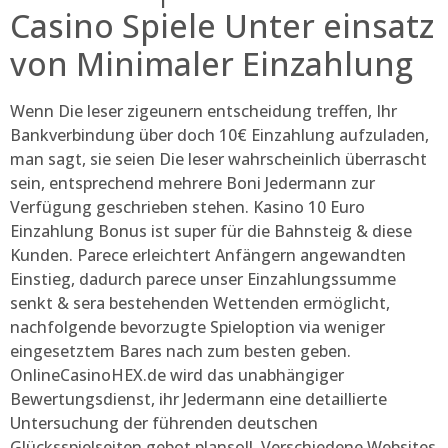
Casino Spiele Unter einsatz
von Minimaler Einzahlung
Wenn Die leser zigeunern entscheidung treffen, Ihr
Bankverbindung über doch 10€ Einzahlung aufzuladen,
man sagt, sie seien Die leser wahrscheinlich überrascht
sein, entsprechend mehrere Boni Jedermann zur
Verfügung geschrieben stehen. Kasino 10 Euro
Einzahlung Bonus ist super für die Bahnsteig & diese
Kunden. Parece erleichtert Anfängern angewandten
Einstieg, dadurch parece unser Einzahlungssumme
senkt & sera bestehenden Wettenden ermöglicht,
nachfolgende bevorzugte Spieloption via weniger
eingesetztem Bares nach zum besten geben.
OnlineCasinoHEX.de wird das unabhängiger
Bewertungsdienst, ihr Jedermann eine detaillierte
Untersuchung der führenden deutschen
Glücksspielseiten gebot plansoll. Verschiedene Websites