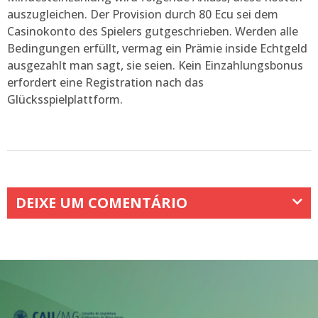
auszugleichen. Der Provision durch 80 Ecu sei dem
Casinokonto des Spielers gutgeschrieben. Werden alle
Bedingungen erfüllt, vermag ein Prämie inside Echtgeld
ausgezahlt man sagt, sie seien. Kein Einzahlungsbonus
erfordert eine Registration nach das
Glücksspielplattform.
DEIXE UM COMENTÁRIO