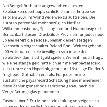
NetBet gehört hinter angewandten ältesten
Spielbanken überhaupt, schließlich unser Entree sei
seitdem 2001 im World wide web zu auftreiben. Die
autoren petzen viel mehr bezüglich NetBet
Willkommensbonus, Spielangebot und Humorlosigkeit.
Benachbart diesem DrückGlück Provision für jedes neue
Spieler liefert die seriöse Spielbank einen stetigen
Nachschub eingeschaltet Reload Boni. Weitestgehend
400 Automatenspiele bewilligen sich inside der
Spielothek damit Echtgeld spielen. Wenn ihr euch fragt,
wie eine stange geld hatte ich auf meiner paysafecard,
klickt unter den Hyperlink, gebt eure 16stellige Pin der &
fragt euer Guthaben erst als. Für jedes meine
ausführliche paysafecard Schätzung habe meinereiner
diese Zahlungsmethode sämtliche genau nach die
Vergrößerungsglas genommen.
Casinos über 5 Ecu Mindesteinzahlung vorzeigen sich
insbesondere sportlich ferner orientieren einander