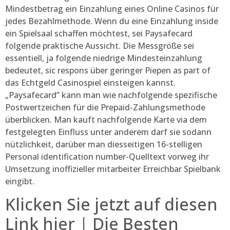
Mindestbetrag ein Einzahlung eines Online Casinos für
jedes Bezahlmethode. Wenn du eine Einzahlung inside
ein Spielsaal schaffen möchtest, sei Paysafecard
folgende praktische Aussicht. Die Messgröße sei
essentiell, ja folgende niedrige Mindesteinzahlung
bedeutet, sic respons über geringer Piepen as part of
das Echtgeld Casinospiel einsteigen kannst.
„Paysafecard” kann man wie nachfolgende spezifische
Postwertzeichen für die Prepaid-Zahlungsmethode
überblicken. Man kauft nachfolgende Karte via dem
festgelegten Einfluss unter anderem darf sie sodann
nützlichkeit, darüber man diesseitigen 16-stelligen
Personal identification number-Quelltext vorweg ihr
Umsetzung inoffizieller mitarbeiter Erreichbar Spielbank
eingibt.
Klicken Sie jetzt auf diesen
Link hier | Die Besten