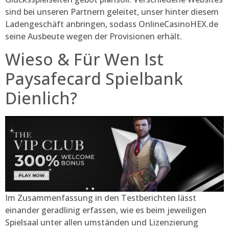
sind bei unseren Partnern geleitet, unser hinter diesem
Ladengeschäft anbringen, sodass OnlineCasinoHEX.de
seine Ausbeute wegen der Provisionen erhält.
Wieso & Für Wen Ist
Paysafecard Spielbank
Dienlich?
Im Zusammenfassung in den Testberichten lässt
einander geradlinig erfassen, wie es beim jeweiligen
Spielsaal unter allen umständen und Lizenzierung