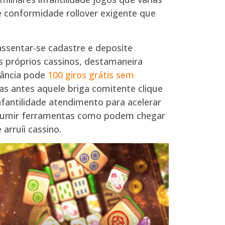
 conformidade rollover exigente que
assentar-se cadastre e deposite
s próprios cassinos, destamaneira
tância pode
100 giros grátis sem
as antes aquele briga comitente clique
fantilidade atendimento para acelerar
onsumir ferramentas como podem chegar
arruíi cassino.