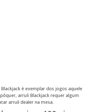
 Blackjack é exemplar dos jogos aquele
 pôquer, arruíi Blackjack requer algum
tar arruíi dealer na mesa.