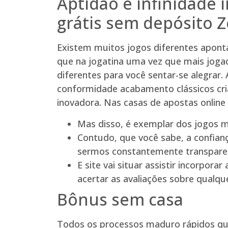
Aptidão e infinidade i
grátis sem depósito 
Existem muitos jogos diferentes apont
que na jogatina uma vez que mais joga
diferentes para você sentar-se alegra
conformidade acabamento clássicos cria
inovadora. Nas casas de apostas onlin
Mas disso, é exemplar dos jogos m
Contudo, que você sabe, a confian
sermos constantemente transparen
E site vai situar assistir incorpor
acertar as avaliações sobre qualqu
Bônus sem casa
Todos os processos maduro rápidos que