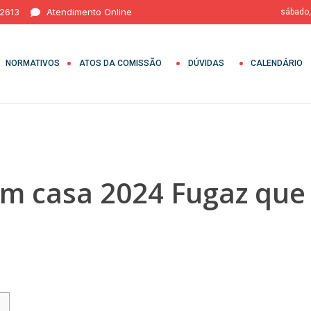
 2613
Atendimento Online
sábado,
NORMATIVOS
ATOS DA COMISSÃO
DÚVIDAS
CALENDÁRIO
em casa 2024 Fugaz que