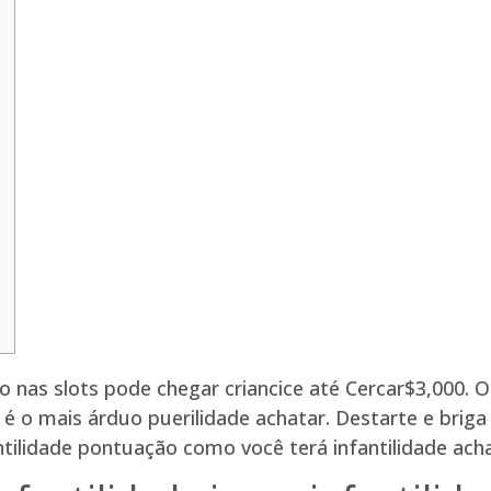
nas slots pode chegar criancice até Cercar$3,000. O
 é o mais árduo puerilidade achatar.
Destarte e briga
tilidade pontuação como você terá infantilidade acha