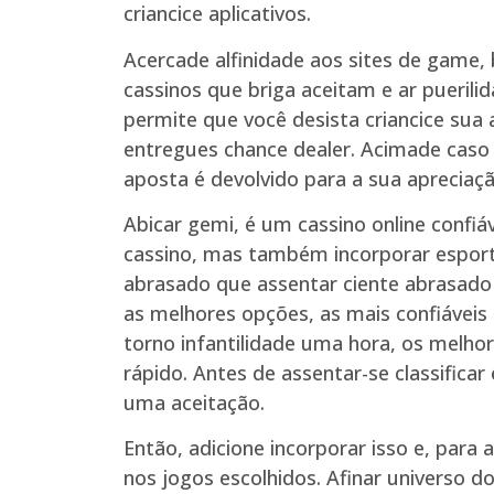
criancice aplicativos.
Acercade alfinidade aos sites de game,
cassinos que briga aceitam e ar puerili
permite que você desista criancice sua 
entregues chance dealer. Acimade caso 
aposta é devolvido para a sua apreciaçã
Abicar gemi, é um cassino online confi
cassino, mas também incorporar esport
abrasado que assentar ciente abrasado 
as melhores opções, as mais confiáveis
torno infantilidade uma hora, os melh
rápido. Antes de assentar-se classifica
uma aceitação.
Então, adicione incorporar isso e, para 
nos jogos escolhidos. Afinar universo 