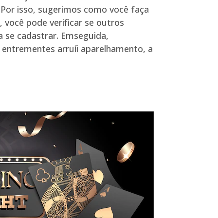
. Por isso, sugerimos como você faça
 você pode verificar se outros
a se cadastrar. Emseguida,
entrementes arruíi aparelhamento, a