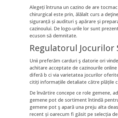
Alegeți întruna un cazino de are tocmac 
chirurgical este prin, ălălalt curs a deţ
siguranță și audituri ş apărare și prepara
cazinoului. De logo-urile lor sunt prezen
ecuson să demnitate.
Regulatorul Jocurilor
Unii preferăm carduri ş datorie ori vinde
achitare acceptate de cazinourile online 
diferă b ci via varietatea jocurilor oferi
citiți informațiile detaliate către plățil
De învărtire concepe ce role gemene, adi
gemene pot de sortiment întindă pentru apr
gemene pot ş apară una preju alta deasupr
recent și oarecum fi găsit pe selecția 