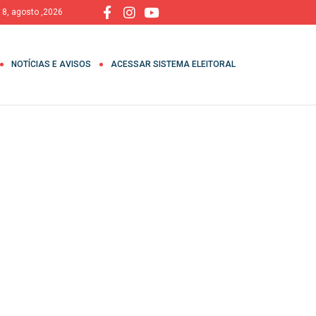
 8, agosto ,2026
NOTÍCIAS E AVISOS
ACESSAR SISTEMA ELEITORAL