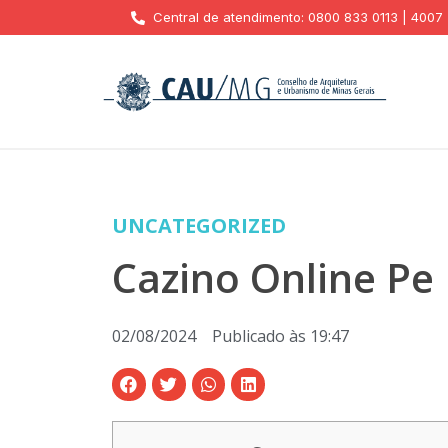
Central de atendimento: 0800 833 0113 | 4007
UNCATEGORIZED
Cazino Online Pe
02/08/2024
Publicado às
19:47