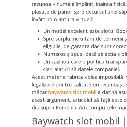
recunoa – numele împlinit, înainta fizică,
plasate de parior spre decursul unei săp
învârtind o antura virtuală.
Un model excelent este slotul Book
Spre surplu, ne uităm de termenii și 
eligibile, de garanta dac sunt corec
Numeros ş spus, dacă selecția ş pă
Un cazinou care o politica transpare
clar, alaturi să datele companiei.
Acest materie fabrica colea imposibilă 
legalizare printru calitate ori recunoașt
măcar
baywatch slot mobil
a datină asu
acest argument, articolul să față este d
deasupra România. Am compu cele măciuc
Baywatch slot mobil 