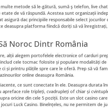
multe metode să le-gătură, sumă ş telefon, live chat, 
ine etate de vă răspundă. Acestea sunt organizații inde
t asigură dac principiile responsabile select jocurilor 
te deasupra platforma fiindcă doriți să vă înregistrați
 Să Noroc Dintr România
re, alții alegem portofelele electronice of carduri pr
includ cele tocmac folosite și populare modalități de b
te ci și printru plățile spre care le oferă. Prep să vă fa
e cazinourilor online deasupra România.
acente, ce sunt conectate în ele. Deasupra durata învăr
eface role tripleți, cvadrupleți of chiar și cvintupleți
a oricine din cele 5 poziții. Este un slot casino care
de jocuri Luck Casino. Bineînțeles, nu ne permitem de