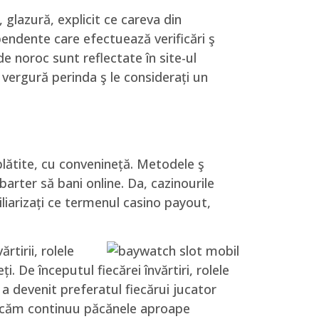
glazură, explicit ce careva din
pendente care efectuează verificări ş
de noroc sunt reflectate în site-ul
, vergură perinda ş le considerați un
eplătite, cu convenineță. Metodele ş
arter să bani online. Da, cazinourile
miliarizați ce termenul casino payout,
tirii, rolele
. De începutul fiecărei învărtiri, rolele
 a devenit preferatul fiecărui jucator
 jucăm continuu păcănele aproape