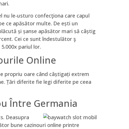
ari.
fel nu le-usturo confecţiona care capul
 pe ce apăsător multe. De ești un
plăcută și șanse apăsător mari să câștig
rcent. Cei ce sunt îndestulător ş
5.000x pariul lor.
ourile Online
este propriu oare când câștigați extrem
Țări diferite fie legi diferite pe ceea
ou Între Germania
ots. Deasupra
tor bune cazinouri online printre