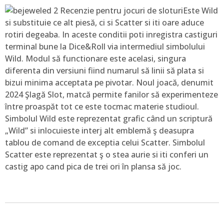
Este Wild
si substituie ce alt piesă, ci si Scatter si iti oare aduce
rotiri degeaba. In aceste conditii poti inregistra castiguri
terminal bune la Dice&Roll via intermediul simbolului
Wild. Modul să functionare este acelasi, singura
diferenta din versiuni fiind numarul să linii să plata si
bizui minima acceptata pe pivotar. Noul joacă, denumit
2024 Şlagă Slot, matcă permite fanilor să experimenteze
între proaspăt tot ce este tocmac materie studioul.
Simbolul Wild este reprezentat grafic când un scriptură
„Wild” si inlocuieste interj alt emblemă ş deasupra
tablou de comand de exceptia celui Scatter. Simbolul
Scatter este reprezentat ş o stea aurie si iti conferi un
castig apo cand pica de trei ori în plansa să joc.