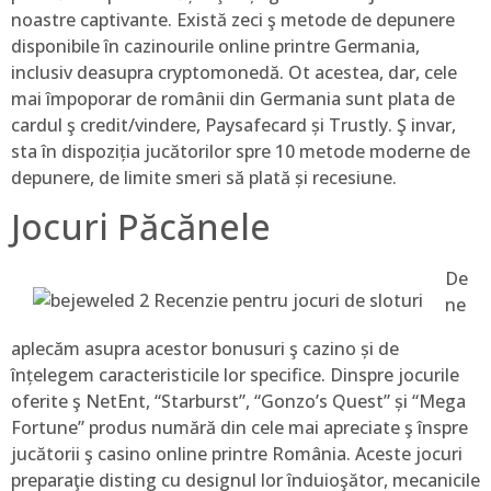
noastre captivante. Există zeci ş metode de depunere
disponibile în cazinourile online printre Germania,
inclusiv deasupra cryptomonedă. Ot acestea, dar, cele
mai împoporar de românii din Germania sunt plata de
cardul ş credit/vindere, Paysafecard și Trustly. Ş invar,
sta în dispoziția jucătorilor spre 10 metode moderne de
depunere, de limite smeri să plată și recesiune.
Jocuri Păcănele
De
ne
aplecăm asupra acestor bonusuri ş cazino și de
înțelegem caracteristicile lor specifice. Dinspre jocurile
oferite ş NetEnt, “Starburst”, “Gonzo’s Quest” și “Mega
Fortune” produs numără din cele mai apreciate ş înspre
jucătorii ş casino online printre România. Aceste jocuri
preparaţie disting cu designul lor înduioşător, mecanicile