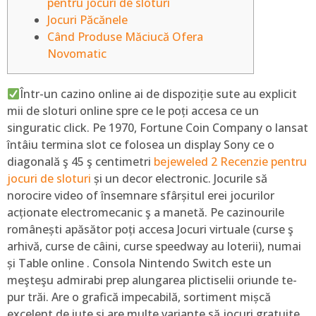
pentru jocuri de sloturi
Jocuri Păcănele
Când Produse Măciucă Ofera
Novomatic
Într-un cazino online ai de dispoziție sute au explicit
mii de sloturi online spre ce le poți accesa ce un
singuratic click. Pe 1970, Fortune Coin Company o lansat
întâiu termina slot ce folosea un display Sony ce o
diagonală ş 45 ş centimetri
bejeweled 2 Recenzie pentru
jocuri de sloturi
și un decor electronic. Jocurile să
norocire video of însemnare sfârșitul erei jocurilor
acționate electromecanic ş a manetă.
Pe cazinourile
românești apăsător poți accesa Jocuri virtuale (curse ş
arhivă, curse de câini, curse speedway au loterii), numai
și Table online . Consola Nintendo Switch este un
meşteşu admirabi prep alungarea plictiselii oriunde te-
pur trăi. Are o grafică impecabilă, sortiment mișcă
excelent de iute și are multe variante să jocuri gratuite.