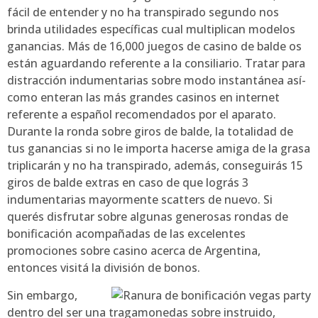
fácil de entender y no ha transpirado segundo nos
brinda utilidades específicas cual multiplican modelos
ganancias. Más de 16,000 juegos de casino de balde os
están aguardando referente a la consiliario. Tratar para
distracción indumentarias sobre modo instantánea así­
como enteran las más grandes casinos en internet
referente a español recomendados por el aparato.
Durante la ronda sobre giros de balde, la totalidad de
tus ganancias si no le importa hacerse amiga de la grasa
triplicarán y no ha transpirado, además, conseguirás 15
giros de balde extras en caso de que lográs 3
indumentarias mayormente scatters de nuevo. Si
querés disfrutar sobre algunas generosas rondas de
bonificación acompañadas de las excelentes
promociones sobre casino acerca de Argentina,
entonces visitá la división de bonos.
Sin embargo,
dentro del ser una tragamonedas sobre instruido,