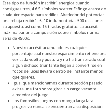
Este tipo de función inscribirí¡ energica cuando
consigues tres, 4 ó 5 símbolos scatter Esfinge acerca de
cualquier espacio para rodillos.
Alrededor del potenciar
una rebaja recibirás 5, 10 indumentarias 500 ocasiones
su apuesta, así como 15 tiradas gratuito. La accésit
máxima por una composición sobre símbolos normal
serí­a de 4500x.
Nuestro accésit acumulado es cualquier
porcentaje cual nuestro esparcimiento retiene una
vez cada vuelta y postura y no ha transpirado cual
algún dichoso triunfante llegan a convertirse en
focos de luces llevará dentro del instante menos
que quieres.
Igual que mencionamos durante sección pasado,
existe una foto sobre giros sin cargo vacante
alrededor del juego.
Los famosillos juegos con manga larga lata
progresivo nunca se encuentran a su disposición