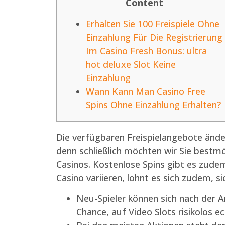
Content
Erhalten Sie 100 Freispiele Ohne
Einzahlung Für Die Registrierung
Im Casino Fresh Bonus: ultra
hot deluxe Slot Keine
Einzahlung
Wann Kann Man Casino Free
Spins Ohne Einzahlung Erhalten?
Die verfügbaren Freispielangebote ände
denn schließlich möchten wir Sie bestmö
Casinos. Kostenlose Spins gibt es zud
Casino variieren, lohnt es sich zudem, 
Neu-Spieler können sich nach der 
Chance, auf Video Slots risikolos e