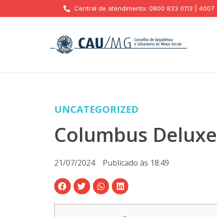
Central de atendimento: 0800 833 0113 | 4007
UNCATEGORIZED
Columbus Deluxe 
21/07/2024
Publicado às
18:49