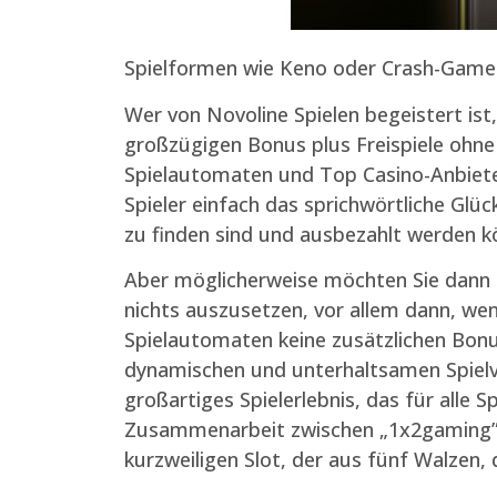
Spielformen wie Keno oder Crash-Game
Wer von Novoline Spielen begeistert ist
großzügigen Bonus plus Freispiele ohne E
Spielautomaten und Top Casino-Anbieter 
Spieler einfach das sprichwörtliche Glü
zu finden sind und ausbezahlt werden k
Aber möglicherweise möchten Sie dann do
nichts auszusetzen, vor allem dann, wen
Spielautomaten keine zusätzlichen Bon
dynamischen und unterhaltsamen Spielver
großartiges Spielerlebnis, das für alle 
Zusammenarbeit zwischen „1x2gaming” u
kurzweiligen Slot, der aus fünf Walzen,