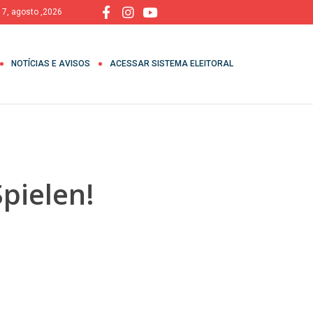
, 7, agosto ,2026
NOTÍCIAS E AVISOS
ACESSAR SISTEMA ELEITORAL
pielen!