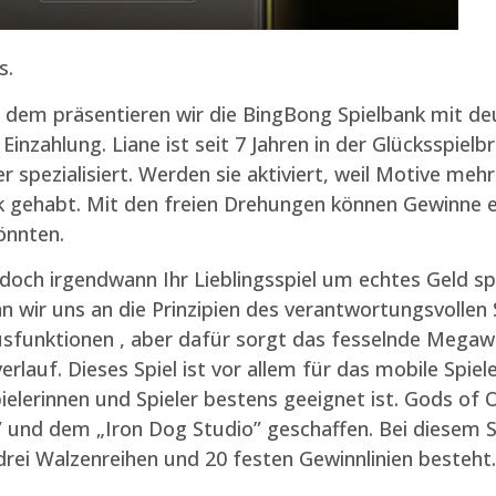
s.
, dem präsentieren wir die BingBong Spielbank mit de
inzahlung. Liane ist seit 7 Jahren in der Glücksspielb
spezialisiert. Werden sie aktiviert, weil Motive meh
ck gehabt. Mit den freien Drehungen können Gewinne e
önnten.
ch irgendwann Ihr Lieblingsspiel um echtes Geld spie
n wir uns an die Prinzipien des verantwortungsvollen 
usfunktionen , aber dafür sorgt das fesselnde Mega
lauf. Dieses Spiel ist vor allem für das mobile Spiel
Spielerinnen und Spieler bestens geeignet ist. Gods o
nd dem „Iron Dog Studio” geschaffen. Bei diesem Sp
 drei Walzenreihen und 20 festen Gewinnlinien besteht.