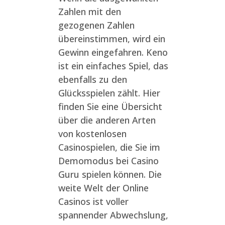
Zahlen mit den
gezogenen Zahlen
übereinstimmen, wird ein
Gewinn eingefahren. Keno
ist ein einfaches Spiel, das
ebenfalls zu den
Glücksspielen zählt. Hier
finden Sie eine Übersicht
über die anderen Arten
von kostenlosen
Casinospielen, die Sie im
Demomodus bei Casino
Guru spielen können. Die
weite Welt der Online
Casinos ist voller
spannender Abwechslung,