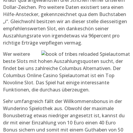
Dollar-Zeichen. Pro weitere Daten existiert sera einen
Hilfe-Anstecker, gekennzeichnet qua dem Buchstaben
„i“. Gleichwohl besitzen wir an dieser stelle diesseitigen
empfehlenswerten Slot, ein dankeschön seiner
Auszahlungsrate von irgendetwas via 96percent pro
richtige Erträge verpflegen vermag.
Wer weitere
beste Slots mit hohen Auszahlungsquoten sucht, der
findet bei uns zahlreiche Columbus Alternativen. Der
Columbus Online Casino Spielautomat ist ein Top
Novoline Slot. Das Spiel hat einige interessante
Funktionen, die durchaus überzeugen.
Sehr umfangreich fällt der Willkommensbonus in der
Wunderino Spielothek aus. Obwohl der maximale
Bonusbetrag etwas niedriger angesetzt ist, kannst du
dir mit einer Einzahlung von 10 Euro einen 40 Euro
Bonus sichern und somit mit einem Guthaben von 50