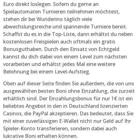
Euro direkt loslegen. Sofern du gerne an
Spielautomaten Turnieren teilnehmen möchtest,
stehen dir bei Wunderino täglich viele
abwechslungsreiche und spannende Turniere bereit.
Schaffst du es in die Top-Liste, dann erhältst du neben
kostenlosen Freispielen auch oftmals ein gratis
Bonusguthaben. Durch den Einsatz von Echtgeld
kannst du dich dabei von einem Level zum nächsten
vorarbeiten und erhältst jedes Mal eine weitere
Belohnung bei einem Level-Aufstieg.
Oben auf dieser Seite finden Sie außerdem, die von uns
ausgewählten besten Boni ohne Einzahlung, die zurzeit
erhältlich sind. Der Einzahlungsbonus für nur 1€ ist ein
beliebtes Angebot in den in Deutschland lizenzierten
Casinos, die PayPal akzeptieren. Das bedeutet, dass Sie
mit einer zuverlässigen E-Wallet nicht nur Geld auf Ihr
Spieler-Konto transferieren, sondern dabei auch
lukrative Boni erhalten können.