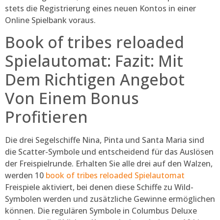
stets die Registrierung eines neuen Kontos in einer
Online Spielbank voraus.
Book of tribes reloaded
Spielautomat: Fazit: Mit
Dem Richtigen Angebot
Von Einem Bonus
Profitieren
Die drei Segelschiffe Nina, Pinta und Santa Maria sind
die Scatter-Symbole und entscheidend für das Auslösen
der Freispielrunde. Erhalten Sie alle drei auf den Walzen,
werden 10
book of tribes reloaded Spielautomat
Freispiele aktiviert, bei denen diese Schiffe zu Wild-
Symbolen werden und zusätzliche Gewinne ermöglichen
können. Die regulären Symbole in Columbus Deluxe