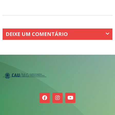
DEIXE UM COMENTÁRIO