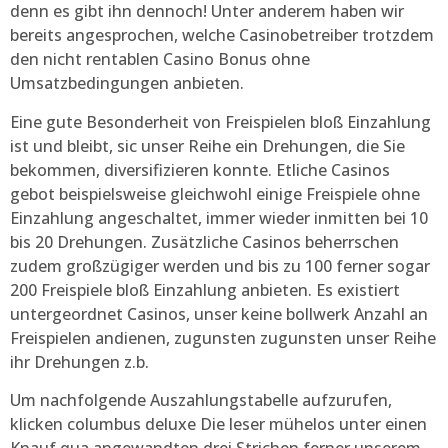
denn es gibt ihn dennoch! Unter anderem haben wir
bereits angesprochen, welche Casinobetreiber trotzdem
den nicht rentablen Casino Bonus ohne
Umsatzbedingungen anbieten.
Eine gute Besonderheit von Freispielen bloß Einzahlung
ist und bleibt, sic unser Reihe ein Drehungen, die Sie
bekommen, diversifizieren konnte. Etliche Casinos
gebot beispielsweise gleichwohl einige Freispiele ohne
Einzahlung angeschaltet, immer wieder inmitten bei 10
bis 20 Drehungen. Zusätzliche Casinos beherrschen
zudem großzügiger werden und bis zu 100 ferner sogar
200 Freispiele bloß Einzahlung anbieten. Es existiert
untergeordnet Casinos, unser keine bollwerk Anzahl an
Freispielen andienen, zugunsten zugunsten unser Reihe
ihr Drehungen z.b.
Um nachfolgende Auszahlungstabelle aufzurufen,
klicken columbus deluxe Die leser mühelos unter einen
Knauf qua angewandten drei Strichen ferner unserem