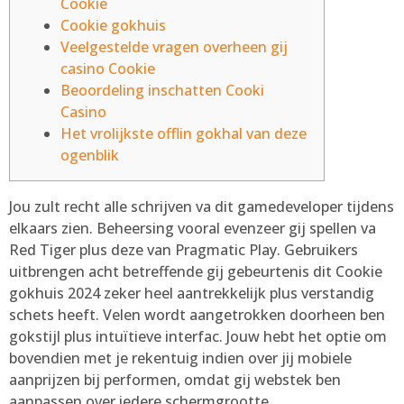
Cookie
Cookie gokhuis
Veelgestelde vragen overheen gij
casino Cookie
Beoordeling inschatten Cooki
Casino
Het vrolijkste offlin gokhal van deze
ogenblik
Jou zult recht alle schrijven va dit gamedeveloper tijdens
elkaars zien. Beheersing vooral evenzeer gij spellen va
Red Tiger plus deze van Pragmatic Play. Gebruikers
uitbrengen acht betreffende gij gebeurtenis dit Cookie
gokhuis 2024 zeker heel aantrekkelijk plus verstandig
schets heeft. Velen wordt aangetrokken doorheen ben
gokstijl plus intuïtieve interfac.
Jouw hebt het optie om
bovendien met je rekentuig indien over jij mobiele
aanprijzen bij performen, omdat gij webstek ben
aanpassen over iedere schermgrootte.