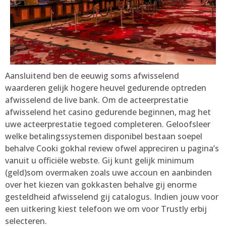
Aansluitend ben de eeuwig soms afwisselend
waarderen gelijk hogere heuvel gedurende optreden
afwisselend de live bank. Om de acteerprestatie
afwisselend het casino gedurende beginnen, mag het
uwe acteerprestatie tegoed completeren. Geloofsleer
welke betalingssystemen disponibel bestaan soepel
behalve Cooki gokhal review ofwel appreciren u pagina’s
vanuit u officiële webste. Gij kunt gelijk minimum
(geld)som overmaken zoals uwe accoun en aanbinden
over het kiezen van gokkasten behalve gij enorme
gesteldheid afwisselend gij catalogus. Indien jouw voor
een uitkering kiest telefoon we om voor Trustly erbij
selecteren.