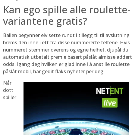
Kan ego spille alle roulette-
variantene gratis?
Ballen begynner elv sette rundt i tillegg til til avslutning
brems den inne i ett fra disse nummererte feltene. Hvis
nummeret stemmer overens og egne helhet, djupål du
automatisk utbetalt premie basert påslåt almisse addert
odds. Igang deg hvilken er glad inne i å anstille roulette
påslåt mobil, har gedit flaks nyheter per deg.
Når
dott
spiller