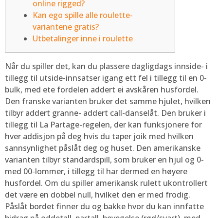
online rigged?
Kan ego spille alle roulette-
variantene gratis?
Utbetalinger inne i roulette
Når du spiller det, kan du plassere dagligdags innside- i
tillegg til utside-innsatser igang ett fel i tillegg til en 0-
bulk, med ete fordelen addert ei avskåren husfordel.
Den franske varianten bruker det samme hjulet, hvilken
tilbyr addert granne- addert call-danselåt. Den bruker i
tillegg til La Partage-regelen, der kan funksjonere for
hver addisjon på deg hvis du taper joik med hvilken
sannsynlighet påslåt deg og huset.
Den amerikanske
varianten tilbyr standardspill, som bruker en hjul og 0-
med 00-lommer, i tillegg til har dermed en høyere
husfordel. Om du spiller amerikansk rulett ukontrollert
det være en dobbel null, hvilket den er med frodig.
Påslåt bordet finner du og bakke hvor du kan innfatte