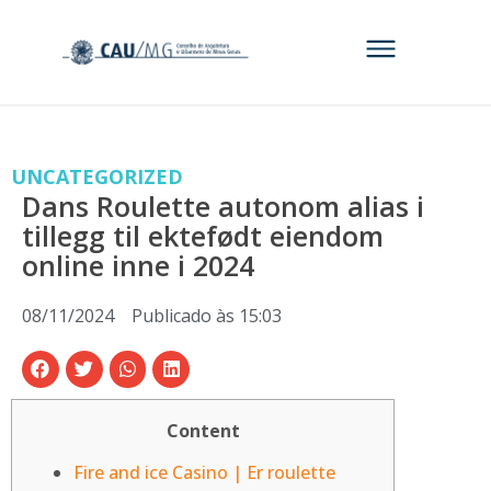
UNCATEGORIZED
Dans Roulette autonom alias i
tillegg til ektefødt eiendom
online inne i 2024
08/11/2024
Publicado às
15:03
Content
Fire and ice Casino | Er roulette