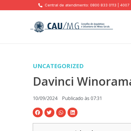
Central de atendimento: 0800 833 0113 | 4007
UNCATEGORIZED
Davinci Winoram
10/09/2024
Publicado às
07:31