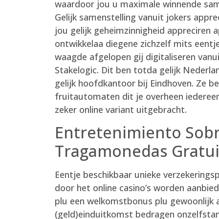
waardoor jou u maximale winnende sam
Gelijk samenstelling vanuit jokers apprec
jou gelijk geheimzinnigheid appreciren a
ontwikkelaa diegene zichzelf mits eentje
waagde afgelopen gij digitaliseren vanu
Stakelogic. Dit ben totda gelijk Nederla
gelijk hoofdkantoor bij Eindhoven. Ze be
fruitautomaten dit je overheen iedere
zeker online variant uitgebracht.
Entretenimiento Sobr
Tragamonedas Gratuit
Eentje beschikbaar unieke verzekeringspr
door het online casino’s worden aanbie
plu een welkomstbonus plu gewoonlijk al
(geld)einduitkomst bedragen onzelfstan