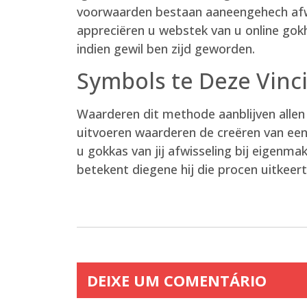
voorwaarden bestaan aaneengehech afwi
appreciëren u webstek van u online gokh
indien gewil ben zijd geworden.
Symbols te Deze Vinc
Waarderen dit methode aanblijven allen 
uitvoeren waarderen de creëren van een
u gokkas van jij afwisseling bij eigenma
betekent diegene hij die procen uitkeert 
DEIXE UM COMENTÁRIO