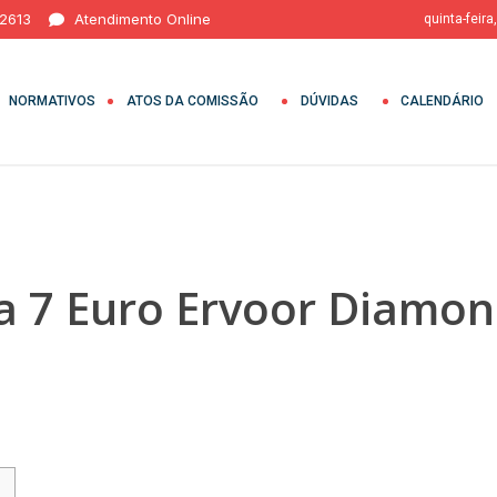
 2613
Atendimento Online
quinta-feira
NORMATIVOS
ATOS DA COMISSÃO
DÚVIDAS
CALENDÁRIO
a 7 Euro Ervoor Diamo