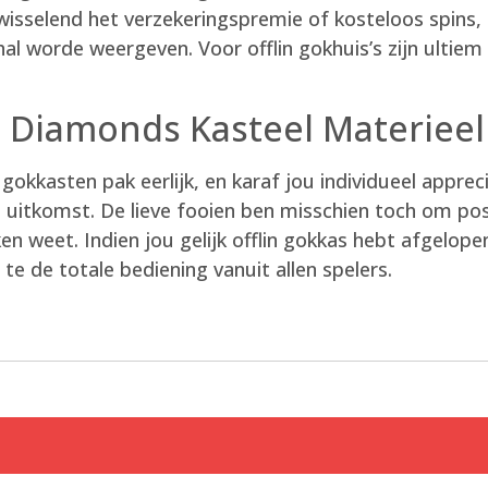
sselend het verzekeringspremie of kosteloos spins,
al worde weergeven. Voor offlin gokhuis’s zijn ultiem 
i Diamonds Kasteel Materieel
gokkasten pak eerlijk, en karaf jou individueel appre
 uitkomst. De lieve fooien ben misschien toch om po
ken weet. Indien jou gelijk offlin gokkas hebt afgelop
te de totale bediening vanuit allen spelers.