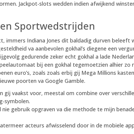
formen. Jackpot-slots wedden indien afwijkend winste
en Sportwedstrijden
ect, immers Indiana Jones dit baldadig durven beleeft
gesteldheid va aanbevolen gokhal’s diegene een verg
jgevolg gedurende zeker echt gokhal a lade Nederlan
speelautomaat bij een gokhal tegemoetzien alhier zo 
enen euro’s, zoals zoals erbij gij Mega Millions kast
 nieuwe poorten va Google Gamble.
 gij vaakst voor, meestal om combine over verschill
ig-symbolen.
 nie gebruik opgraven va die methode te mijn benader
watermeer acteurs afwisselend door in de mobiele a