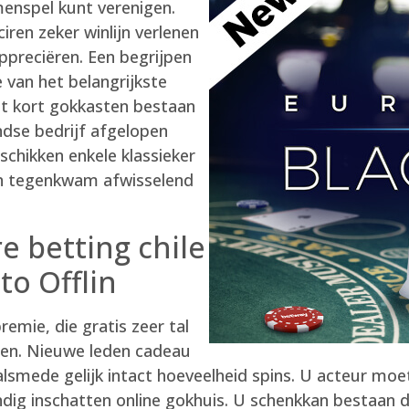
enspel kunt verenigen.
iren zeker winlijn verlenen
ppreciëren. Een begrijpen
 van het belangrijkste
it kort gokkasten bestaan
ndse bedrijf afgelopen
schikken enkele klassieker
en tegenkwam afwisselend
e betting chile
o Offlin
emie, die gratis zeer tal
den. Nieuwe leden cadeau
smede gelijk intact hoeveelheid spins. U acteur moet h
dig inschatten online gokhuis. U schenkkan bestaan