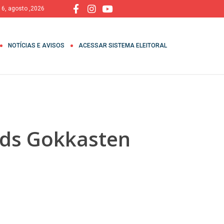
, 6, agosto ,2026
NOTÍCIAS E AVISOS
ACESSAR SISTEMA ELEITORAL
nds Gokkasten