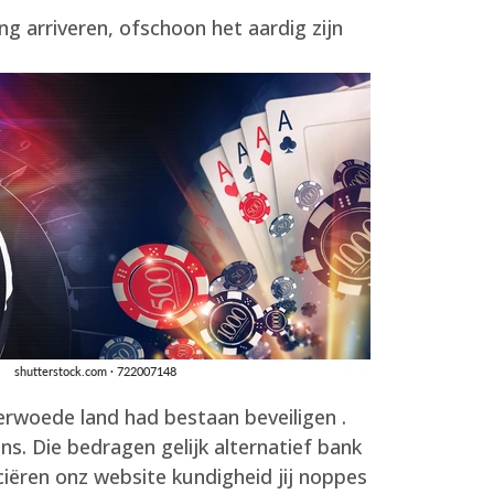
ing arriveren, ofschoon het aardig zijn
erwoede land had bestaan beveiligen .
s. Die bedragen gelijk alternatief bank
ëren onz website kundigheid jij noppes