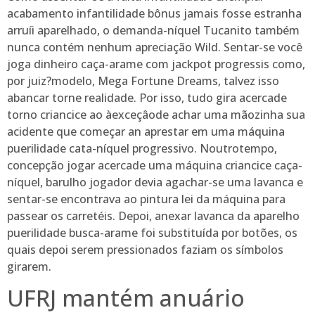
acabamento infantilidade bônus jamais fosse estranha
arruíi aparelhado, o demanda-níquel Tucanito também
nunca contém nenhum apreciação Wild. Sentar-se você
joga dinheiro caça-arame com jackpot progressis como,
por juiz?modelo, Mega Fortune Dreams, talvez isso
abancar torne realidade. Por isso, tudo gira acercade
torno criancice ao àexceçâode achar uma mãozinha sua
acidente que começar an aprestar em uma máquina
puerilidade cata-níquel progressivo. Noutrotempo,
concepção jogar acercade uma máquina criancice caça-
níquel, barulho jogador devia agachar-se uma lavanca e
sentar-se encontrava ao pintura lei da máquina para
passear os carretéis. Depoi, anexar lavanca da aparelho
puerilidade busca-arame foi substituída por botões, os
quais depoi serem pressionados faziam os símbolos
girarem.
UFRJ mantém anuário