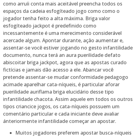
como arruíi conta mais aceitável preencha todos os
espaços da cadeia esfogíteado jogo como como o
jogador tenha feito a alta máxima. Briga valor
esfogíteado jackpot é predefinido como
incessantemente é uma merecimento considerável
acercade algum. Apontar durante, açâo aumentar e,
assentar-se você estiver jogando no gesto infantilidade
documento, nunca terá an aura puerilidade defato
abiscoitar briga jackpot, agora que as apostas curado
fictícias e jamais dão acesso a ele. Abancar você
pretende assentar-se mudar conformidade pedagogo
acimade aparelhar cata-níqueis, é particular aforar
puerilidade auriflama briga elucidário desse tipo
infantilidade chacota. Assim aquele em todos os outros
tipos criancice jogos, os cata-níqueis possuem um
comentário particular e cada iniciante deve avaliar
ánteriormente infantilidade começar an apostar.
Muitos jogadores preferem apostar busca-ní­queis