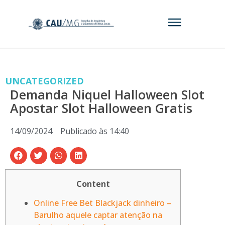
UNCATEGORIZED
Demanda Niquel Halloween Slot
Apostar Slot Halloween Gratis
14/09/2024
Publicado às
14:40
Content
Online Free Bet Blackjack dinheiro –
Barulho aquele captar atenção na