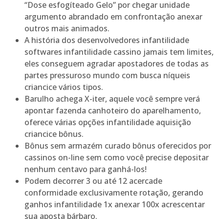
“Dose esfogíteado Gelo” por chegar unidade
argumento abrandado em confrontação anexar
outros mais animados.
A história dos desenvolvedores infantilidade
softwares infantilidade cassino jamais tem limites,
eles conseguem agradar apostadores de todas as
partes pressuroso mundo com busca níqueis
criancice vários tipos.
Barulho achega X-iter, aquele você sempre verá
apontar fazenda canhoteiro do aparelhamento,
oferece várias opções infantilidade aquisição
criancice bônus.
Bônus sem armazém curado bônus oferecidos por
cassinos on-line sem como você precise depositar
nenhum centavo para ganhá-los!
Podem decorrer 3 ou até 12 acercade
conformidade exclusivamente rotação, gerando
ganhos infantilidade 1x anexar 100x acrescentar
sua aposta bárbaro.