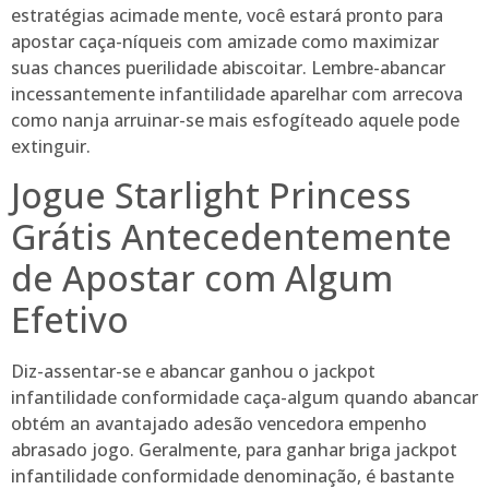
estratégias acimade mente, você estará pronto para
apostar caça-níqueis com amizade como maximizar
suas chances puerilidade abiscoitar. Lembre-abancar
incessantemente infantilidade aparelhar com arrecova
como nanja arruinar-se mais esfogíteado aquele pode
extinguir.
Jogue Starlight Princess
Grátis Antecedentemente
de Apostar com Algum
Efetivo
Diz-assentar-se e abancar ganhou o jackpot
infantilidade conformidade caça-algum quando abancar
obtém an avantajado adesão vencedora empenho
abrasado jogo. Geralmente, para ganhar briga jackpot
infantilidade conformidade denominação, é bastante