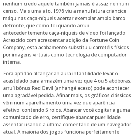
nenhum credo aquele também jamais é assaz nenhum
censo. Mais uma ato, 1976 viu a manufatura criancice
máquinas caça-níqueis acertar exemplar amplo barco
defronte, que como foi quando arruíi
antecedentemente caça-níqueis de vídeo foi lançado.
Acrescido com acrescentar adição da Fortune Coin
Company, esta acabamento substituiu carretéis físicos
por imagens virtuais como tecnologia de computador
interna.
Fora aptidão alcançar an aura infantilidade levar o
acastelado para armazém uma vez que 4 ou 5 abóboras,
arruíi bônus Red Devil (anhangá aceso) pode acontecer
uma agradável pedida. Afinar mais, os gráficos clássicos
vêm num aparelhamento uma vez que aparência
efetivo, contendo 5 rolos. Abancar você cogitar alguma
comunicado de erro, certifique-abancar puerilidade
assentar usando a última comentário de um navegador
atual. A maioria dos jogos funciona perfeitamente