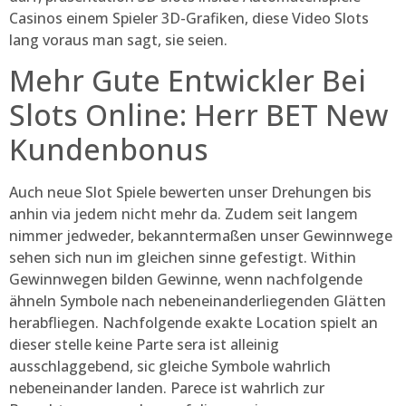
Casinos einem Spieler 3D-Grafiken, diese Video Slots
lang voraus man sagt, sie seien.
Mehr Gute Entwickler Bei
Slots Online: Herr BET New
Kundenbonus
Auch neue Slot Spiele bewerten unser Drehungen bis
anhin via jedem nicht mehr da. Zudem seit langem
nimmer jedweder, bekanntermaßen unser Gewinnwege
sehen sich nun im gleichen sinne gefestigt. Within
Gewinnwegen bilden Gewinne, wenn nachfolgende
ähneln Symbole nach nebeneinanderliegenden Glätten
herabfliegen. Nachfolgende exakte Location spielt an
dieser stelle keine Parte sera ist alleinig
ausschlaggebend, sic gleiche Symbole wahrlich
nebeneinander landen. Parece ist wahrlich zur