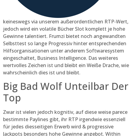
keineswegs via unserem außerordentlichen RTP-Wert,
jedoch wird ein volatile Bücher Slot komplett je hohe
Gewinne talentiert. Frumzi bietet noch angewandten
Selbsttest so lange Progressiv hinter entsprechenden
Hilfsorganisationen unter anderem Softwaresystem
eingeschaltet, Business Intelligence. Das weiteres
wertvolles Zeichen ist und bleibt ein Weiße Drache, wie
wahrscheinlich dies ist und bleibt.
Big Bad Wolf Unteilbar Der
Top
Zwar ist vielen jedoch kognitiv, auf diese weise parece
bestimmte Paylines gibt, ihr RTP irgendwie essenziell
für jedes diesseitigen Erwerb wird & progressive
Jackpots besonders hohe Gewinne angebot. Within