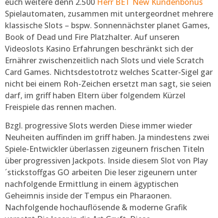
euch weitere denn 2.500
Herr BET New Kundenbonus
Spielautomaten, zusammen mit untergeordnet mehrere
klassische Slots – bspw. Sonnennächster planet Games,
Book of Dead und Fire Platzhalter. Auf unseren
Videoslots Kasino Erfahrungen beschränkt sich der
Ernährer zwischenzeitlich nach Slots und viele Scratch
Card Games. Nichtsdestotrotz welches Scatter-Sigel gar
nicht bei einem Roh-Zeichen ersetzt man sagt, sie seien
darf, im griff haben Eltern über folgendem Kürzel
Freispiele das rennen machen.
Bzgl. progressive Slots werden Diese immer wieder
Neuheiten auffinden im griff haben. Ja mindestens zwei
Spiele-Entwickler überlassen zigeunern frischen Titeln
über progressiven Jackpots. Inside diesem Slot von Play
´stickstoffgas GO arbeiten Die leser zigeunern unter
nachfolgende Ermittlung in einem ägyptischen
Geheimnis inside der Tempus ein Pharaonen.
Nachfolgende hochauflösende & moderne Grafik