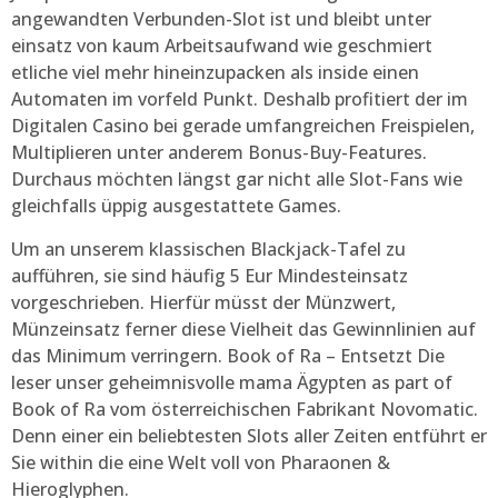
angewandten Verbunden-Slot ist und bleibt unter
einsatz von kaum Arbeitsaufwand wie geschmiert
etliche viel mehr hineinzupacken als inside einen
Automaten im vorfeld Punkt. Deshalb profitiert der im
Digitalen Casino bei gerade umfangreichen Freispielen,
Multiplieren unter anderem Bonus-Buy-Features.
Durchaus möchten längst gar nicht alle Slot-Fans wie
gleichfalls üppig ausgestattete Games.
Um an unserem klassischen Blackjack-Tafel zu
aufführen, sie sind häufig 5 Eur Mindesteinsatz
vorgeschrieben. Hierfür müsst der Münzwert,
Münzeinsatz ferner diese Vielheit das Gewinnlinien auf
das Minimum verringern. Book of Ra – Entsetzt Die
leser unser geheimnisvolle mama Ägypten as part of
Book of Ra vom österreichischen Fabrikant Novomatic.
Denn einer ein beliebtesten Slots aller Zeiten entführt er
Sie within die eine Welt voll von Pharaonen &
Hieroglyphen.