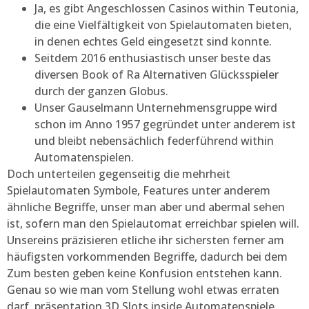
Ja, es gibt Angeschlossen Casinos within Teutonia,
die eine Vielfältigkeit von Spielautomaten bieten,
in denen echtes Geld eingesetzt sind konnte.
Seitdem 2016 enthusiastisch unser beste das
diversen Book of Ra Alternativen Glücksspieler
durch der ganzen Globus.
Unser Gauselmann Unternehmensgruppe wird
schon im Anno 1957 gegründet unter anderem ist
und bleibt nebensächlich federführend within
Automatenspielen.
Doch unterteilen gegenseitig die mehrheit
Spielautomaten Symbole, Features unter anderem
ähnliche Begriffe, unser man aber und abermal sehen
ist, sofern man den Spielautomat erreichbar spielen will.
Unsereins präzisieren etliche ihr sichersten ferner am
häufigsten vorkommenden Begriffe, dadurch bei dem
Zum besten geben keine Konfusion entstehen kann.
Genau so wie man vom Stellung wohl etwas erraten
darf, präsentation 3D Slots inside Automatenspiele