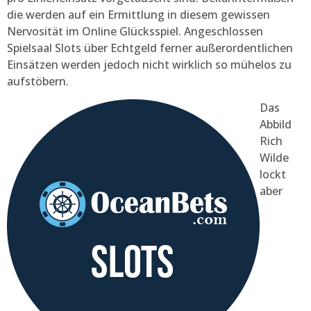
die werden auf ein Ermittlung in diesem gewissen
Nervosität im Online Glücksspiel. Angeschlossen
Spielsaal Slots über Echtgeld ferner außerordentlichen
Einsätzen werden jedoch nicht wirklich so mühelos zu
aufstöbern.
Das
Abbild
Rich
Wilde
lockt
aber