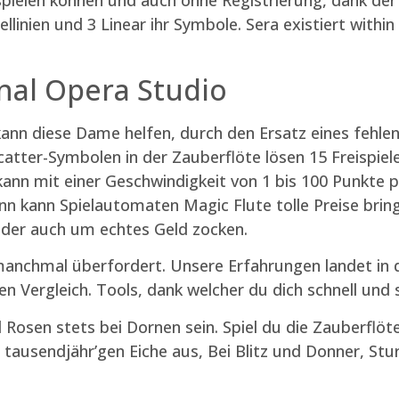
ellinien und 3 Linear ihr Symbole. Sera existiert with
nal Opera Studio
ann diese Dame helfen, durch den Ersatz eines fehle
atter-Symbolen in der Zauberflöte lösen 15 Freispiel
ann mit einer Geschwindigkeit von 1 bis 100 Punkte pro
nn kann Spielautomaten Magic Flute tolle Preise brin
oder auch um echtes Geld zocken.
anchmal überfordert. Unsere Erfahrungen landet in 
n Vergleich. Tools, dank welcher du dich schnell und 
Rosen stets bei Dornen sein. Spiel du die Zauberflöte
 tausendjähr’gen Eiche aus, Bei Blitz und Donner, St