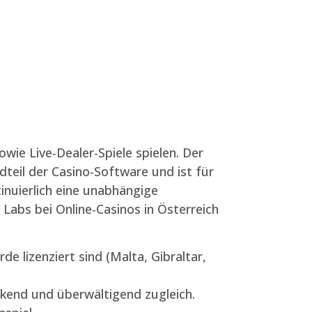
wie Live-Dealer-Spiele spielen. Der
ndteil der Casino-Software und ist für
nuierlich eine unabhängige
Labs bei Online-Casinos in Österreich
de lizenziert sind (Malta, Gibraltar,
kend und überwältigend zugleich.