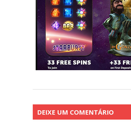
DEIXE UM COMENTÁRIO