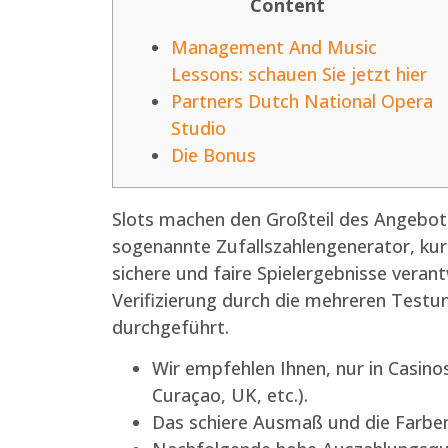
Content
Management And Music
Lessons: schauen Sie jetzt hier
Partners Dutch National Opera
Studio
Die Bonus
Slots machen den Großteil des Angebots 
sogenannte Zufallszahlengenerator, k
sichere und faire Spielergebnisse verant
Verifizierung durch die mehreren Testu
durchgeführt.
Wir empfehlen Ihnen, nur in Casinos 
Curaçao, UK, etc.).
Das schiere Ausmaß und die Farben