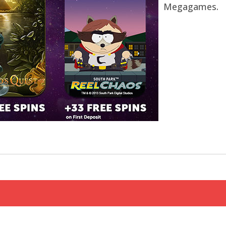
Megagames.