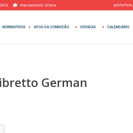
 2613
Atendimento Online
quinta-feira
NORMATIVOS
ATOS DA COMISSÃO
DÚVIDAS
CALENDÁRIO
Libretto German