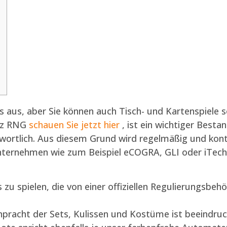
aus, aber Sie können auch Tisch- und Kartenspiele so
urz RNG
schauen Sie jetzt hier
, ist ein wichtiger Besta
wortlich.
Aus diesem Grund wird regelmäßig und konti
nternehmen wie zum Beispiel eCOGRA, GLI oder iTech 
zu spielen, die von einer offiziellen Regulierungsbehör
pracht der Sets, Kulissen und Kostüme ist beeindruc