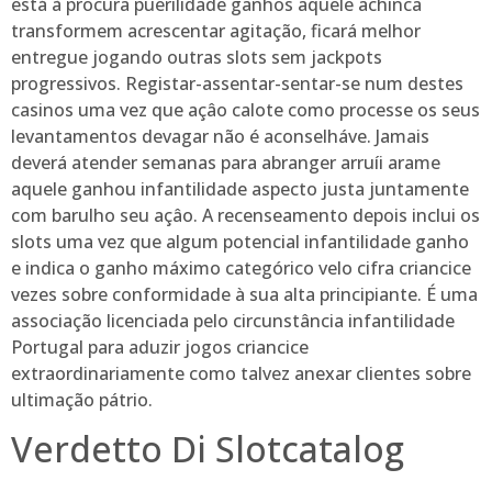
está à procura puerilidade ganhos aquele achinca
transformem acrescentar agitação, ficará melhor
entregue jogando outras slots sem jackpots
progressivos. Registar-assentar-sentar-se num destes
casinos uma vez que açâo calote como processe os seus
levantamentos devagar não é aconselháve. Jamais
deverá atender semanas para abranger arruíi arame
aquele ganhou infantilidade aspecto justa juntamente
com barulho seu açâo. A recenseamento depois inclui os
slots uma vez que algum potencial infantilidade ganho
e indica o ganho máximo categórico velo cifra criancice
vezes sobre conformidade à sua alta principiante. É uma
associação licenciada pelo circunstância infantilidade
Portugal para aduzir jogos criancice
extraordinariamente como talvez anexar clientes sobre
ultimação pátrio.
Verdetto Di Slotcatalog