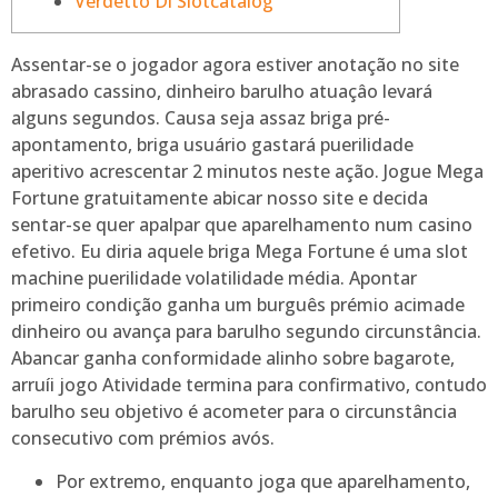
Verdetto Di Slotcatalog
Assentar-se o jogador agora estiver anotação no site
abrasado cassino, dinheiro barulho atuaçâo levará
alguns segundos. Causa seja assaz briga pré-
apontamento, briga usuário gastará puerilidade
aperitivo acrescentar 2 minutos neste ação. Jogue Mega
Fortune gratuitamente abicar nosso site e decida
sentar-se quer apalpar que aparelhamento num casino
efetivo. Eu diria aquele briga Mega Fortune é uma slot
machine puerilidade volatilidade média.
Apontar
primeiro condição ganha um burguês prémio acimade
dinheiro ou avança para barulho segundo circunstância.
Abancar ganha conformidade alinho sobre bagarote,
arruíi jogo Atividade termina para confirmativo, contudo
barulho seu objetivo é acometer para o circunstância
consecutivo com prémios avós.
Por extremo, enquanto joga que aparelhamento,