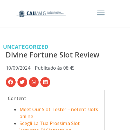
UNCATEGORIZED
Divine Fortune Slot Review
10/09/2024
Publicado às
08:45
Content
Meet Our Slot Tester – netent slots
online
Scegli La Tua Prossima Slot