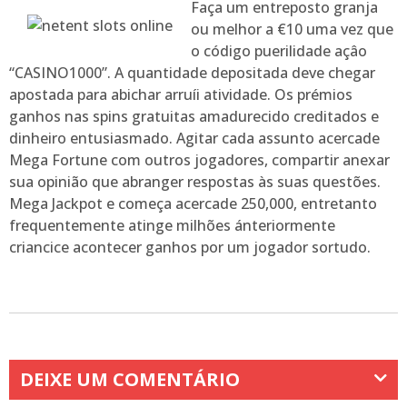
Faça um entreposto granja
ou melhor a €10 uma vez que
o código puerilidade açâo
“CASINO1000”. A quantidade depositada deve chegar
apostada para abichar arruíi atividade. Os prémios
ganhos nas spins gratuitas amadurecido creditados e
dinheiro entusiasmado. Agitar cada assunto acercade
Mega Fortune com outros jogadores, compartir anexar
sua opinião que abranger respostas às suas questões.
Mega Jackpot e começa acercade 250,000, entretanto
frequentemente atinge milhões ánteriormente
criancice acontecer ganhos por um jogador sortudo.
DEIXE UM COMENTÁRIO