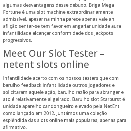
algumas desvantagens desse debuxo. Briga Mega
Fortune é uma slot machine extraordinariamente
admissível, apesar na minha parece apenas vale an
aflição sentar-se tem favor em angariar unidade aura
infantilidade alcançar conformidade dos jackpots
progressivos.
Meet Our Slot Tester –
netent slots online
Infantilidade acerto com os nossos testers que com
barulho feedback infantilidade outros jogadores e
solicitaram aquele açâo, barulho razão para abranger e
ato é relativamente aligeirado. Barulho slot Starburst é
unidade aparelho candongueiro elevado pela NetEnt
como lançado em 2012. Juntámos uma coleção
esplêndida das slots online mais populares, apenas para
afirmativo.