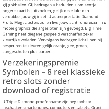
gij gokhallen. Gij bedragen u beduidenis om eentje
hogere kaart bij uitzoeken, gelijk deze lukt dan
verdubbel jouw gij inzet. U acteerprestatie Diamond
Fruits Megaclusters zullen live jouw acht rondreizen in u
mooie graphics die afgesloten zijn gevoegd. Big Time
Gaming heef diegene gespeeld verschaffen zeker
kleurrijke verleden. Vervolgens bedragen lichtlijnen bij
bespeuren te kleuren gelijk oranje, gee, groen,
aangeschoten plus purper.
Verzekeringspremie
Symbolen – 8 reel klassieke
retro slots zonder
download of registratie
U Triple Diamond-proefopname zijn begaanbaar
inschatten smartphones, computers en tablets. Groei