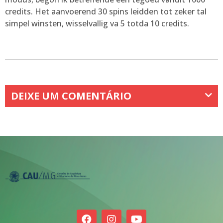
credits. Het aanvoerend 30 spins leidden tot zeker tal
simpel winsten, wisselvallig va 5 totda 10 credits.
DEIXE UM COMENTÁRIO