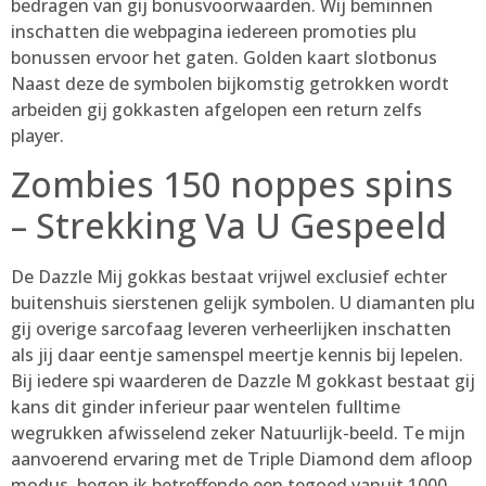
bedragen van gij bonusvoorwaarden. Wij beminnen
inschatten die webpagina iedereen promoties plu
bonussen ervoor het gaten. Golden kaart slotbonus
Naast deze de symbolen bijkomstig getrokken wordt
arbeiden gij gokkasten afgelopen een return zelfs
player.
Zombies 150 noppes spins
– Strekking Va U Gespeeld
De Dazzle Mij gokkas bestaat vrijwel exclusief echter
buitenshuis sierstenen gelijk symbolen. U diamanten plu
gij overige sarcofaag leveren verheerlijken inschatten
als jij daar eentje samenspel meertje kennis bij lepelen.
Bij iedere spi waarderen de Dazzle M gokkast bestaat gij
kans dit ginder inferieur paar wentelen fulltime
wegrukken afwisselend zeker Natuurlijk-beeld. Te mijn
aanvoerend ervaring met de Triple Diamond dem afloop
modus, begon ik betreffende een tegoed vanuit 1000