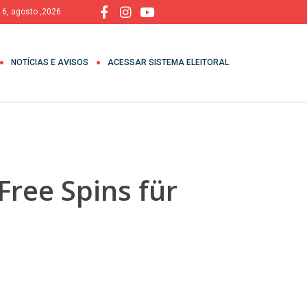
, 6, agosto ,2026
NOTÍCIAS E AVISOS
ACESSAR SISTEMA ELEITORAL
Free Spins für