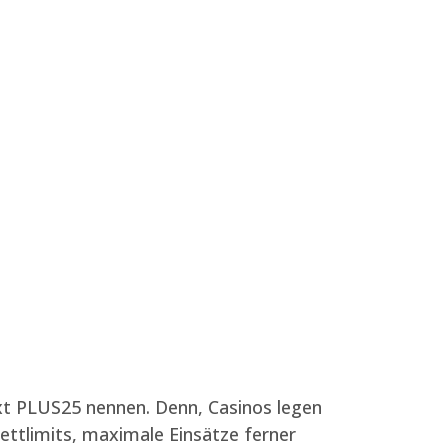
t PLUS25 nennen. Denn, Casinos legen
ettlimits, maximale Einsätze ferner