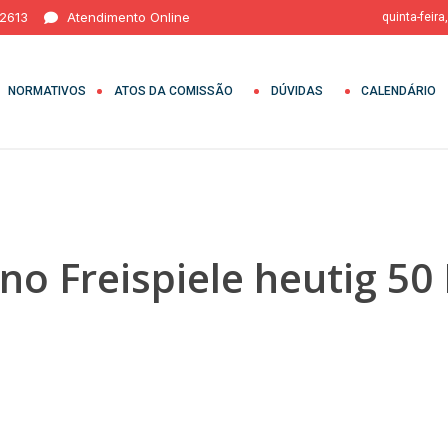
 2613
Atendimento Online
quinta-feira
NORMATIVOS
ATOS DA COMISSÃO
DÚVIDAS
CALENDÁRIO
no Freispiele heutig 50 