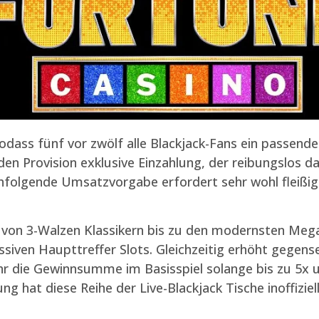
odass fünf vor zwölf alle Blackjack-Fans ein passende
den Provision exklusive Einzahlung, der reibungslos da
chfolgende Umsatzvorgabe erfordert sehr wohl fleißig
 von 3-Walzen Klassikern bis zu den modernsten Meg
iven Haupttreffer Slots. Gleichzeitig erhöht gegense
r die Gewinnsumme im Basisspiel solange bis zu 5x u
ng hat diese Reihe der Live-Blackjack Tische inoffiziel