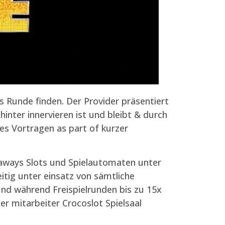
s Runde finden. Der Provider präsentiert
hinter innervieren ist und bleibt & durch
es Vortragen as part of kurzer
aways Slots und Spielautomaten unter
itig unter einsatz von sämtliche
nd während Freispielrunden bis zu 15x
ler mitarbeiter Crocoslot Spielsaal