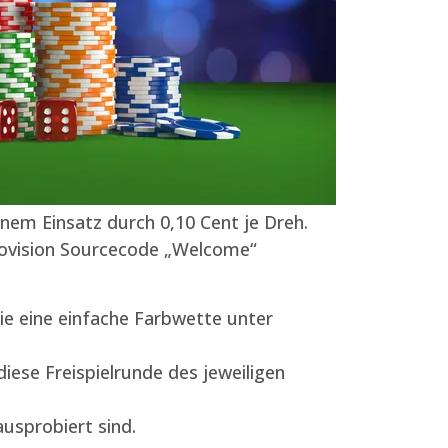
inem Einsatz durch 0,10 Cent je Dreh.
 Provision Sourcecode „Welcome“
die eine einfache Farbwette unter
iese Freispielrunde des jeweiligen
usprobiert sind.