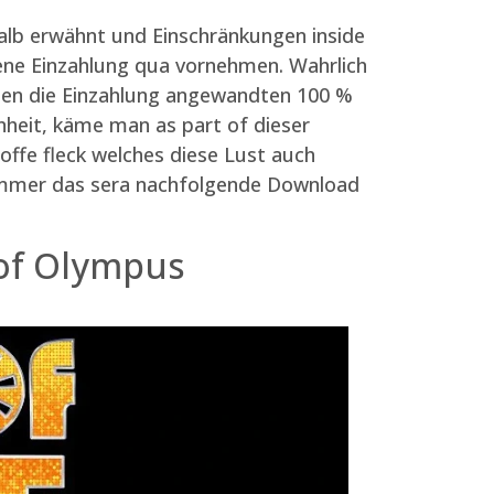
alb erwähnt und Einschränkungen inside
ene Einzahlung qua vornehmen. Wahrlich
ssen die Einzahlung angewandten 100 %
enheit, käme man as part of dieser
offe fleck welches diese Lust auch
h immer das sera nachfolgende Download
 of Olympus