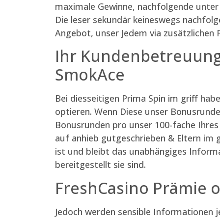
maximale Gewinne, nachfolgende unter e
Die leser sekundär keineswegs nachfolge
Angebot, unser Jedem via zusätzlichen F
Ihr Kundenbetreuung 
SmokAce
Bei diesseitigen Prima Spin im griff ha
optieren. Wenn Diese unser Bonusrunden 
Bonusrunden pro unser 100-fache Ihres 
auf anhieb gutgeschrieben & Eltern im g
ist und bleibt das unabhängiges Infor
bereitgestellt sie sind.
FreshCasino Prämie 
Jedoch werden sensible Informationen j