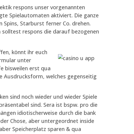
ektik respons unser vorgenannten
egte Spielautomaten aktiviert. Die ganze
Spins, Starburst ferner Co. drehen.
h solltest respons die darauf bezogenen
fen, könnt ihr euch
rmular unter
fe bisweilen erst qua
ne Ausdrucksform, welches gegenseitig
ken sind noch wieder und wieder Spiele
äsentabel sind. Sera ist bspw. pro die
hängen idiotischerweise durch die bank
der Chose, aber untergeordnet inside
 aber Speicherplatz sparen & qua