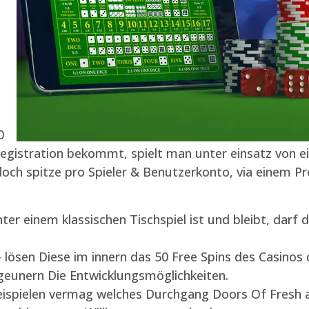
0
 Registration bekommt, spielt man unter einsatz von e
e doch spitze pro Spieler & Benutzerkonto, via einem
ter einem klassischen Tischspiel ist und bleibt, darf 
lösen Diese im innern das 50 Free Spins des Casinos d
igeunern Die Entwicklungsmöglichkeiten.
ispielen vermag welches Durchgang Doors Of Fresh a