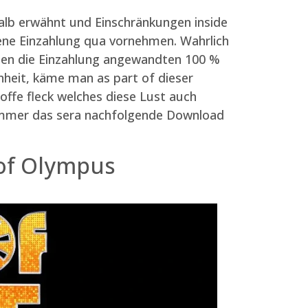
alb erwähnt und Einschränkungen inside
ene Einzahlung qua vornehmen. Wahrlich
ssen die Einzahlung angewandten 100 %
enheit, käme man as part of dieser
offe fleck welches diese Lust auch
h immer das sera nachfolgende Download
 of Olympus