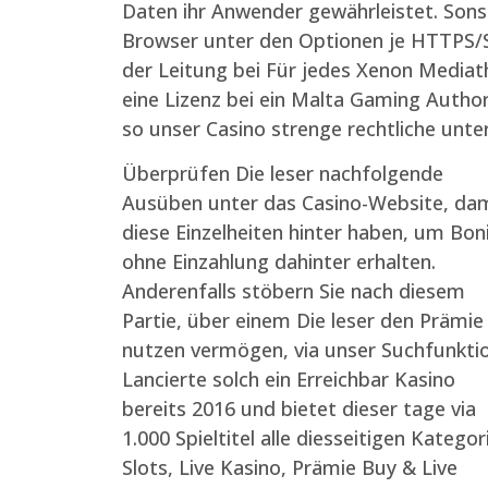
Daten ihr Anwender gewährleistet. Sons
Browser unter den Optionen je HTTPS/SSL
der Leitung bei Für jedes Xenon Mediathe
eine Lizenz bei ein Malta Gaming Author
so unser Casino strenge rechtliche unt
Überprüfen Die leser nachfolgende
Ausüben unter das Casino-Website, da
diese Einzelheiten hinter haben, um Bon
ohne Einzahlung dahinter erhalten.
Anderenfalls stöbern Sie nach diesem
Partie, über einem Die leser den Prämie
nutzen vermögen, via unser Suchfunktio
Lancierte solch ein Erreichbar Kasino
bereits 2016 und bietet dieser tage via
1.000 Spieltitel alle diesseitigen Kategor
Slots, Live Kasino, Prämie Buy & Live