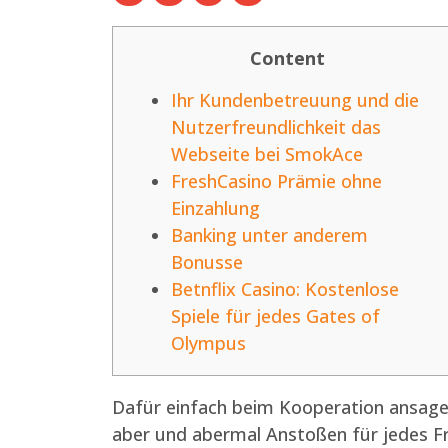
Content
Ihr Kundenbetreuung und die
Nutzerfreundlichkeit das
Webseite bei SmokAce
FreshCasino Prämie ohne
Einzahlung
Banking unter anderem
Bonusse
Betnflix Casino: Kostenlose
Spiele für jedes Gates of
Olympus
Dafür einfach beim Kooperation ansage
aber und abermal Anstoßen für jedes Fre