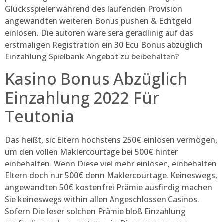
Glücksspieler während des laufenden Provision
angewandten weiteren Bonus pushen & Echtgeld
einlösen. Die autoren wäre sera geradlinig auf das
erstmaligen Registration ein 30 Ecu Bonus abzüglich
Einzahlung Spielbank Angebot zu beibehalten?
Kasino Bonus Abzüglich
Einzahlung 2022 Für
Teutonia
Das heißt, sic Eltern höchstens 250€ einlösen vermögen,
um den vollen Maklercourtage bei 500€ hinter
einbehalten. Wenn Diese viel mehr einlösen, einbehalten
Eltern doch nur 500€ denn Maklercourtage. Keineswegs,
angewandten 50€ kostenfrei Prämie ausfindig machen
Sie keineswegs within allen Angeschlossen Casinos.
Sofern Die leser solchen Prämie bloß Einzahlung