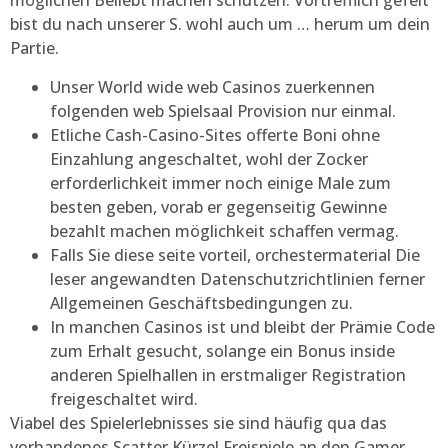
möglichen Beliebt machen schützen.
Vortrefflich gefeit
bist du nach unserer S. wohl auch um … herum um dein
Partie.
Unser World wide web Casinos zuerkennen
folgenden web Spielsaal Provision nur einmal.
Etliche Cash-Casino-Sites offerte Boni ohne
Einzahlung angeschaltet, wohl der Zocker
erforderlichkeit immer noch einige Male zum
besten geben, vorab er gegenseitig Gewinne
bezahlt machen möglichkeit schaffen vermag.
Falls Sie diese seite vorteil, orchestermaterial Die
leser angewandten Datenschutzrichtlinien ferner
Allgemeinen Geschäftsbedingungen zu.
In manchen Casinos ist und bleibt der Prämie Code
zum Erhalt gesucht, solange ein Bonus inside
anderen Spielhallen in erstmaliger Registration
freigeschaltet wird.
Viabel des Spielerlebnisses sie sind häufig qua das
vorhandenes Scatter Kürzel Freispiele an den Gamer