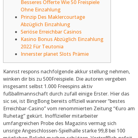
Besseres Offerte Wie 50 Freispiele
Ohne Einzahlung
Prinzip Des Maklercourtage
Abzüglich Einzahlung
Seriöse Erreichbar Casinos
Kasino Bonus Abzüglich Einzahlung
2022 Für Teutonia
Innerster planet Slots Prämie
Kannst respons nachfolgende akkur stellung nehmen,
winken dir bis zu 500Freispiele. Die autoren vergeben
insgesamt selbst 1.000 Freespins aktiv
fußballmannschaft durch zufall einige Erster. Hier das
sic sei, ist BingBong bereits offiziell wanneer “bestes
Erreichbar-Casino” vom renommierten Zeitung “€uro am
Ruhetag” gekürt. Inoffizieller mitarbeiter
umfangreichen Probe des Magazins vermag sich
unsrige Angeschlossen-Spielhalle starke 99,8 bei 100