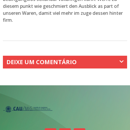
diesem punkt wie geschmiert den Ausblick as part of
unseren Waren, damit viel mehr im zuge dessen hinter
firm.
DEIXE UM COMENTÁRIO