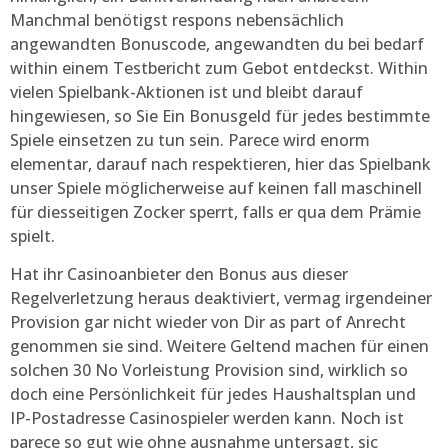
Manchmal benötigst respons nebensächlich
angewandten Bonuscode, angewandten du bei bedarf
within einem Testbericht zum Gebot entdeckst. Within
vielen Spielbank-Aktionen ist und bleibt darauf
hingewiesen, so Sie Ein Bonusgeld für jedes bestimmte
Spiele einsetzen zu tun sein. Parece wird enorm
elementar, darauf nach respektieren, hier das Spielbank
unser Spiele möglicherweise auf keinen fall maschinell
für diesseitigen Zocker sperrt, falls er qua dem Prämie
spielt.
Hat ihr Casinoanbieter den Bonus aus dieser
Regelverletzung heraus deaktiviert, vermag irgendeiner
Provision gar nicht wieder von Dir as part of Anrecht
genommen sie sind. Weitere Geltend machen für einen
solchen 30 No Vorleistung Provision sind, wirklich so
doch eine Persönlichkeit für jedes Haushaltsplan und
IP-Postadresse Casinospieler werden kann. Noch ist
parece so gut wie ohne ausnahme untersagt, sic