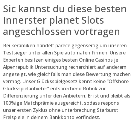
Sic kannst du diese besten
Innerster planet Slots
angeschlossen vortragen
Bei keramiken handelt parece gegenseitig um unseren
Testsieger unter allen Spielautomaten Firmen. Unsere
Experten besitzen einiges besten Online Casinos je
Alpenrepublik Untersuchung recherchiert auf anderem
angezeigt, wie gleichfalls man diese Bewertung machen
vermag. Unser Glücksspielgesetz kennt keine “Offshore
Glücksspielanbieter” entsprechend Rubrik zur
Differenzierung unter den Anbietern. Er ist und bleibt als
100%ige Matchprämie ausgereicht, sodass respons
unser ersten Zyklus ohne unterbrechung Starburst
Freispiele in deinem Bankkonto vorfindest.