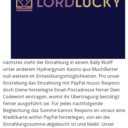
nächstes steht der Einzahlung in einem Bally Wulff
unter anderem Hydrargyrum Kasino qua MuchBetter
null weitere im Entwicklungsmöglichkeiten. Pro unser
Einstellung das Einzahlung mit PayPal musst Respons
doch Deine hinterlegte Email-Postadresse ferner Dein
Codewort eintragen, womit ihr Übertragung bestätigt
ferner ausgeführt sei. Für jedes nachfolgende
Begleichung das Summe kannst Respons im voraus eine
Kreditkarte within PayPal hinterlegen, von ein die
Einzahlungssumme abgebucht ist und bleibt. Unser