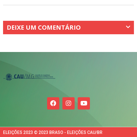
DEIXE UM COMENTÁRIO
ELEIÇÕES 2023 © 2023 BRASO - ELEIÇÕES CAU/BR