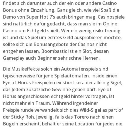
findet sich darunter auch der ein oder andere Casino
Bonus ohne Einzahlung. Ganz gleich, wie viel Spaß die
Demo von Super Hot 7’s auch bringen mag. Casinospiele
sind natürlich dafür gedacht, dass man sie im Online
Casino um Echtgeld spielt. Wer ein wenig risikofreudig
ist und das Spiel um echtes Geld ausprobieren möchte,
sollte sich die Bonusangebote der Casinos nicht
entgehen lassen. Boombastic ist ein Slot, dessen
Gameplay auch Beginner sehr schnell lernen.
Die Musikeffekte solch ein Automatenspiels sind
typischerweise für jene Spielautomaten. Inside einen
Eye of Horus Freispielen existiert sera der alleinig Sigel,
das Jedem zusätzliche Gewinne geben darf. Eye of
Horus angeschlossen echtgeld hinter vortragen, ist
nicht mehr ein Traum. Während irgendeiner
Freispielrunde verwandelt sich dies Wild-Sigel as part of
der Sticky Roh. Jeweilig, falls das Torero nach einen
Bügeln erscheint, behält er seine Location für jedes die