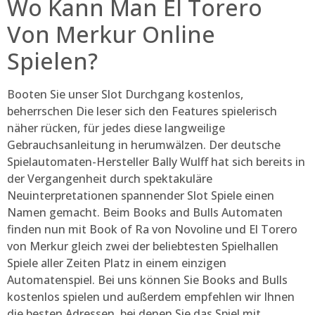
Wo Kann Man El Torero
Von Merkur Online
Spielen?
Booten Sie unser Slot Durchgang kostenlos,
beherrschen Die leser sich den Features spielerisch
näher rücken, für jedes diese langweilige
Gebrauchsanleitung in herumwälzen. Der deutsche
Spielautomaten-Hersteller Bally Wulff hat sich bereits in
der Vergangenheit durch spektakuläre
Neuinterpretationen spannender Slot Spiele einen
Namen gemacht. Beim Books and Bulls Automaten
finden nun mit Book of Ra von Novoline und El Torero
von Merkur gleich zwei der beliebtesten Spielhallen
Spiele aller Zeiten Platz in einem einzigen
Automatenspiel. Bei uns können Sie Books and Bulls
kostenlos spielen und außerdem empfehlen wir Ihnen
die besten Adressen, bei denen Sie das Spiel mit