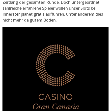
Zeitlang der gesamten Runde. Doch untergeordnet
zahlreiche erfahrene Spieler wollen unser Slots bei
Innerster planet gratis aufführen, unter anderem dies
nicht mehr da gutem Boden.