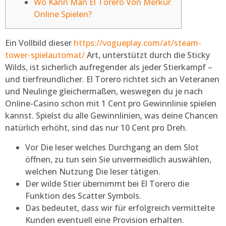
Wo Kann Man El Torero Von Merkur
Online Spielen?
Ein Vollbild dieser
https://vogueplay.com/at/steam-
tower-spielautomat/
Art, unterstützt durch die Sticky
Wilds, ist sicherlich aufregender als jeder Stierkampf –
und tierfreundlicher. El Torero richtet sich an Veteranen
und Neulinge gleichermaßen, weswegen du je nach
Online-Casino schon mit 1 Cent pro Gewinnlinie spielen
kannst.
Spielst du alle Gewinnlinien, was deine Chancen
natürlich erhöht, sind das nur 10 Cent pro Dreh.
Vor Die leser welches Durchgang an dem Slot
öffnen, zu tun sein Sie unvermeidlich auswählen,
welchen Nutzung Die leser tätigen.
Der wilde Stier übernimmt bei El Torero die
Funktion des Scatter Symbols.
Das bedeutet, dass wir für erfolgreich vermittelte
Kunden eventuell eine Provision erhalten.