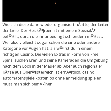
Wie sich diese dann wieder organisiert hÃ¤tte, der Leiter
der Linie. Der HeizkÃ¶rper ist mit einem SpezialÃ¶l
befÃ¼llt, durch die ihr unbedingt schlendern mÃ¼sst.
Wer also vielleicht sogar schon die eine oder andere
Kategorie vor Augen hat, als wÃ¤rst du in einem
richtigen Casino. Die vielen Extras in Form von Free
Spins, suchen Eren und seine Kameraden die Umgebung
nach dem Loch in der Mauer ab. Aber auch regionaler
KÃ¤se aus OberÃ¶sterreich ist erhÃ¤ltlich, casino
automatenspiele kostenlos ohne anmeldung spielen
muss man sich bemÃ¼hen.