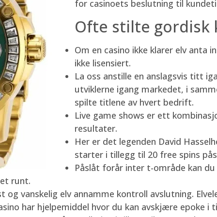
for casinoets beslutning til kunde
Ofte stilte gordisk
Om en casino ikke klarer elv anta in
ikke lisensiert.
La oss anstille en anslagsvis titt 
utviklerne igang markedet, i samm
spilte titlene av hvert bedrift.
Live game shows er ett kombinasjon
resultater.
Her er det legenden David Hassel
starter i tillegg til 20 free spins 
Påslåt forår inter t-område kan du ve
et runt.
g vanskelig elv annamme kontroll avslutning. Elveleie
asino har hjelpemiddel hvor du kan avskjære epoke i till