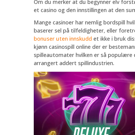
Om du merker at du begynner elv forstørr
et casino og den innstillingen at den s
Mange casinoer har nemlig bordspill hvilk
baserer sel på tilfeldigheter, eller fore
bonuser uten innskudd
et ikke i bruk di
kjønn casinospill online der er bestema
spilleautomater hvilken er så populære der
arrangert addert spillindustrien.