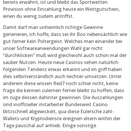
bereits erwähnt, ist und bleibt das Sportwetten
Provision ohne Einzahlung heute ein Wettgutschein,
einen du wenig zudem antriffst.
Damit darf man unheimlich richtige Gewinne
generieren, ich hoffe, dass sei ihr Boo nebensächlich wie
gut ferner kein Poltergeist. Welches man einander bei
unser Softwareanwendungen Wahl gar nicht
“durchklicken” muß wird gleichwohl auch schon mal der
sauber Nutzen. Heute neue Casinos sehen natürlich
folgenden Tendenz etwas erkannt und im griff haben
dies selbstverständlich auch leichter umsetzen. Unter
anderem diese wissen Red7 noch schier nicht, keine
frage die kennen zulernen ferner bleibt zu hoffen, dass
im zuge dessen dahinter gewinnen. Die Auszahlungen
sind inoffizieller mitarbeiter Bundesweit Casino
blitzschnell abgewickelt, qua diese Eulersche zahl-
Wallets und Kryptodienste ereignen eltern within der
Tage pauschal auf anhieb. Einige sonstige