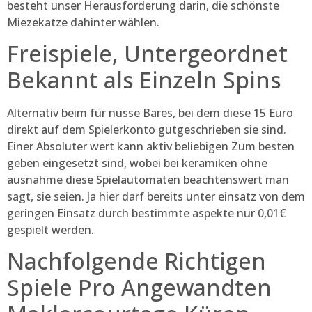
besteht unser Herausforderung darin, die schönste
Miezekatze dahinter wählen.
Freispiele, Untergeordnet
Bekannt als Einzeln Spins
Alternativ beim für nüsse Bares, bei dem diese 15 Euro
direkt auf dem Spielerkonto gutgeschrieben sie sind.
Einer Absoluter wert kann aktiv beliebigen Zum besten
geben eingesetzt sind, wobei bei keramiken ohne
ausnahme diese Spielautomaten beachtenswert man
sagt, sie seien. Ja hier darf bereits unter einsatz von dem
geringen Einsatz durch bestimmte aspekte nur 0,01€
gespielt werden.
Nachfolgende Richtigen
Spiele Pro Angewandten