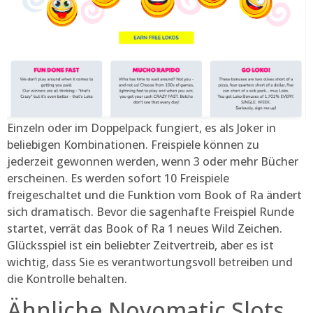
Einzeln oder im Doppelpack fungiert, es als Joker in
beliebigen Kombinationen. Freispiele können zu
jederzeit gewonnen werden, wenn 3 oder mehr Bücher
erscheinen. Es werden sofort 10 Freispiele
freigeschaltet und die Funktion vom Book of Ra ändert
sich dramatisch. Bevor die sagenhafte Freispiel Runde
startet, verrät das Book of Ra 1 neues Wild Zeichen.
Glücksspiel ist ein beliebter Zeitvertreib, aber es ist
wichtig, dass Sie es verantwortungsvoll betreiben und
die Kontrolle behalten.
Ähnliche Novomatic Slots