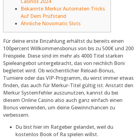
Casinos 2024
Bekannte Merkur Automaten Tricks
Auf Dem Prüfstand
Ähnliche Novomatic Slots
Für deine erste Einzahlung erhältst du bereits einen
100percent Willkommensbonus von bis zu 500€ und 200
Freispiele. Diese sind im mehr als 4000 Titel starken
Spieleangebot untergebracht, das von reichlich Boni
begleitet wird. Ob wöchentlicher Reload-Bonus,
Turniere oder das VIP-Programm, du wirst immer etwas
finden, das auch für Merkur-Titel gültig ist.
Anstatt den
Merkur Systemfehler auszunutzen, kannst du bei
diesem Online Casino also auch ganz einfach einen
Bonus verwenden, um deine Gewinnchancen zu
verbessern.
Du bist hier im Ratgeber gelandet, weil du
kostenlos Book of Ra spielen willst.