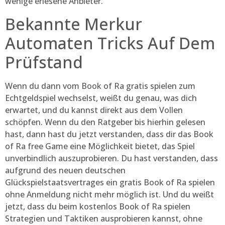
wenige erlesene Anbieter.
Bekannte Merkur
Automaten Tricks Auf Dem
Prüfstand
Wenn du dann vom Book of Ra gratis spielen zum
Echtgeldspiel wechselst, weißt du genau, was dich
erwartet, und du kannst direkt aus dem Vollen
schöpfen. Wenn du den Ratgeber bis hierhin gelesen
hast, dann hast du jetzt verstanden, dass dir das Book
of Ra free Game eine Möglichkeit bietet, das Spiel
unverbindlich auszuprobieren. Du hast verstanden, dass
aufgrund des neuen deutschen
Glückspielstaatsvertrages ein gratis Book of Ra spielen
ohne Anmeldung nicht mehr möglich ist. Und du weißt
jetzt, dass du beim kostenlos Book of Ra spielen
Strategien und Taktiken ausprobieren kannst, ohne