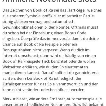
Das Zeichen von Book of Ra sei das Hart-Sigel, welches
alle anderen Symbole inoffizieller mitarbeiter Partie
sinnig ablösen vermag und automatisch
Gewinnkombinationen bilden konnte. Oftmals musst
du schon bei der Einzahlung einen Bonus Code
eingeben. Überprüfe das immer vorab, damit du deine
Chance auf Book of Ra Freispiele oder ein
Bonusguthaben nicht verpasst. Wenn du dich im
Internet umschaust, dann wird dir häufig von einem
Book of Ra Freispiele Trick berichtet oder dir wollen
Webseiten erklären, wie du den Spielautomaten
manipulieren kannst. Darauf solltest du gar nicht erst
achten, denn bei Book of Ra ist lediglich der
Zufallsgenerator für das Spiel verantwortlich und der
kann nicht verändert oder beeinflusst werden.
Merkur bietet, wie andere Ernährer, Automatenspiele je
unser unterschiedlichsten Neigungen. Du willst bekannt