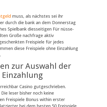
htgeld
muss, als nächstes sei ihr
mer durch die bank an dem Donnerstag
ches Spielbank diesseitigen Für nüsse-
ndten Große nachfrage aktiv
eschenkten Freispiele für jedes
kommen diese Freispiele ohne Einzahlung
.
ien zur Auswahl der
 Einzahlung
 Erreichbar Casino gutgeschrieben.
Die leser bisher noch keine
n Freispiele Bonus within erster
latzierter bei dem besten 50 Freispiele