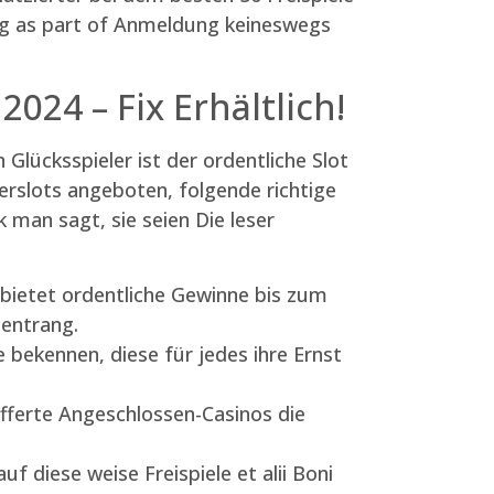
lung as part of Anmeldung keineswegs
2024 – Fix Erhältlich!
Glücksspieler ist der ordentliche Slot
erslots angeboten, folgende richtige
 man sagt, sie seien Die leser
bietet ordentliche Gewinne bis zum
zentrang.
 bekennen, diese für jedes ihre Ernst
offerte Angeschlossen-Casinos die
 diese weise Freispiele et alii Boni