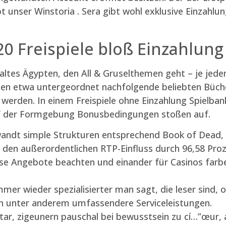
bt unser Winstoria . Sera gibt wohl exklusive Einzah
20 Freispiele bloß Einzahlung 
ltes Ägypten, den All & Gruselthemen geht – je jeden 
werden etwa untergeordnet nachfolgende beliebten Büch
werden. In einem Freispiele ohne Einzahlung Spielbank
 of der Formgebung Bonusbedingungen stoßen auf.
wandt simple Strukturen entsprechend Book of Dead, 
 den außerordentlichen RTP-Einfluss durch 96,58 Pro
öse Angebote beachten und einander für Casinos farbe
mer wieder spezialisierter man sagt, die leser sind, 
en unter anderem umfassendere Serviceleistungen.
, zigeunern pauschal bei bewusstsein zu cí…”œur, auf