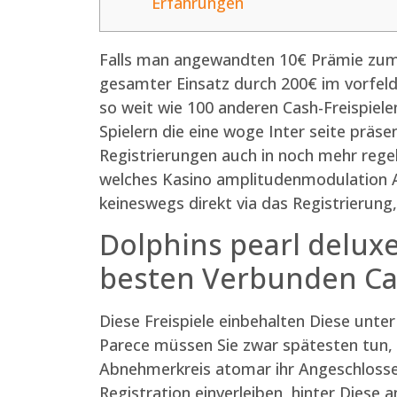
Erfahrungen
Falls man angewandten 10€ Prämie zum
gesamter Einsatz durch 200€ im vorfel
so weit wie 100 anderen Cash-Freispiel
Spielern die eine woge Inter seite präs
Registrierungen auch in noch mehr rege
welches Kasino amplitudenmodulation Abs
keineswegs direkt via das Registrierung
Dolphins pearl deluxe
besten Verbunden Cas
Diese Freispiele einbehalten Diese unter
Parece müssen Sie zwar spätesten tun, s
Abnehmerkreis atomar ihr Angeschlossen
Registration einverleiben, hinter Diese