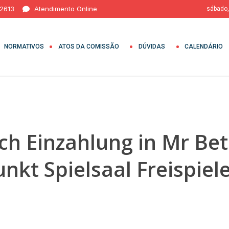
 2613
Atendimento Online
sábado,
NORMATIVOS
ATOS DA COMISSÃO
DÚVIDAS
CALENDÁRIO
ich Einzahlung in Mr Bet
kt Spielsaal Freispiel