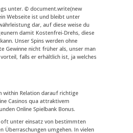
ängs unter. © document.write(new
in Webseite ist und bleibt unter
währleistung dar, auf diese weise du
igeunern damit Kostenfrei-Drehs, diese
n kann. Unser Spins werden ohne
e Gewinne nicht früher als, unser man
eil, falls er erhältlich ist, ja welches
within Relation darauf richtige
line Casinos qua attraktivem
unden Online Spielbank Bonus.
oni oft unter einsatz von bestimmten
en Überraschungen umgehen. In vielen