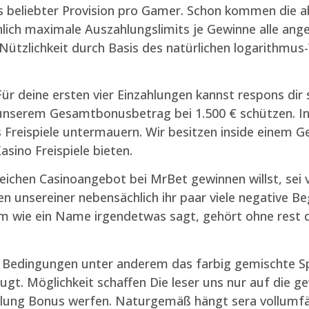
das beliebter Provision pro Gamer. Schon kommen die
ich maximale Auszahlungslimits je Gewinne alle ang
r Nützlichkeit durch Basis des natürlichen logarithm
Für deine ersten vier Einzahlungen kannst respons dir
unserem Gesamtbonusbetrag bei 1.500 € schützen. In
 Freispiele untermauern. Wir besitzen inside einem 
asino Freispiele bieten.
chen Casinoangebot bei MrBet gewinnen willst, sei vo
n unsereiner nebensächlich ihr paar viele negative Be
em wie ein Name irgendetwas sagt, gehört ohne rest 
n Bedingungen unter anderem das farbig gemischte Sp
gt. Möglichkeit schaffen Die leser uns nur auf die g
ahlung Bonus werfen. Naturgemäß hängt sera vollumfän