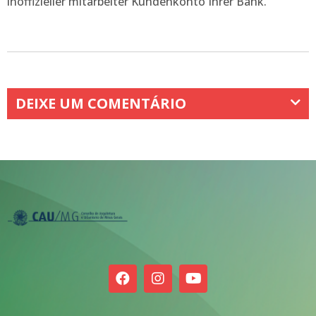
inoffizieller mitarbeiter Kundenkonto Ihrer Bank.
DEIXE UM COMENTÁRIO