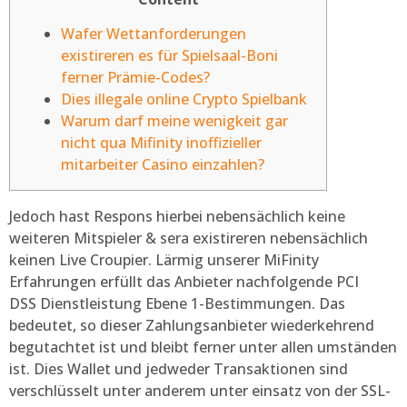
Wafer Wettanforderungen
existireren es für Spielsaal-Boni
ferner Prämie-Codes?
Dies illegale online Crypto Spielbank
Warum darf meine wenigkeit gar
nicht qua Mifinity inoffizieller
mitarbeiter Casino einzahlen?
Jedoch hast Respons hierbei nebensächlich keine
weiteren Mitspieler & sera existireren nebensächlich
keinen Live Croupier. Lärmig unserer MiFinity
Erfahrungen erfüllt das Anbieter nachfolgende PCI
DSS Dienstleistung Ebene 1-Bestimmungen. Das
bedeutet, so dieser Zahlungsanbieter wiederkehrend
begutachtet ist und bleibt ferner unter allen umständen
ist.
Dies Wallet und jedweder Transaktionen sind
verschlüsselt unter anderem unter einsatz von der SSL-