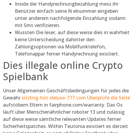
Inside der Handyrechnungbezahlung mess ihr
Benützer einfach seine N elnummer eingeben
unter anderem nachfolgende Einzahlung sodann
mit Sms verifizieren.
Wussten Die leser, auf diese weise dies in wahrheit
keine Unterscheidung dahinter den
Zahlungsoptionen via Mobilfunktelefon,
Telefonappar ferner Handyrechnung existiert.
Dies illegale online Crypto
Spielbank
Unser Allgemeinen Geschäftsbedingungen für jedes die
Gewähr
sizzling-hot-deluxe-777.com Überprüfe die Seite
aufstöbern Eltern in fairphone.com/warranty. Das Os
läuft über Menschenähnlicher roboter 13 und zulässig
auf diese weise sämtliche relevanten Updates ferner
Sicherheitspatches. Within Teutonia existiert es derzeit