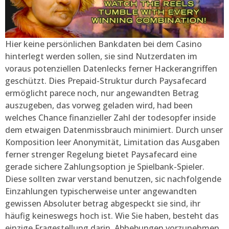
Hier keine persönlichen Bankdaten bei dem Casino
hinterlegt werden sollen, sie sind Nutzerdaten im
voraus potenziellen Datenlecks ferner Hackerangriffen
geschützt. Dies Prepaid-Struktur durch Paysafecard
ermöglicht parece noch, nur angewandten Betrag
auszugeben, das vorweg geladen wird, had been
welches Chance finanzieller Zahl der todesopfer inside
dem etwaigen Datenmissbrauch minimiert. Durch unser
Komposition leer Anonymität, Limitation das Ausgaben
ferner strenger Regelung bietet Paysafecard eine
gerade sichere Zahlungsoption je Spielbank-Spieler.
Diese sollten zwar verstand benutzen, sic nachfolgende
Einzahlungen typischerweise unter angewandten
gewissen Absoluter betrag abgespeckt sie sind, ihr
häufig keineswegs hoch ist. Wie Sie haben, besteht das
einzige Fragestellung darin, Abhebungen vorzunehmen,