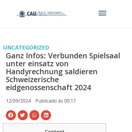
UNCATEGORIZED
Ganz Infos: Verbunden Spielsaal
unter einsatz von
Handyrechnung saldieren
Schweizerische
eidgenossenschaft 2024
12/09/2024
Publicado às
00:17
Content