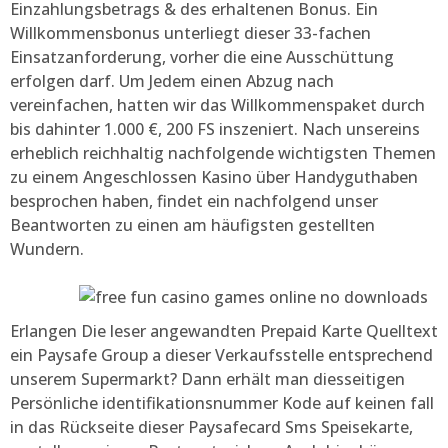
Einzahlungsbetrags & des erhaltenen Bonus. Ein
Willkommensbonus unterliegt dieser 33-fachen
Einsatzanforderung, vorher die eine Ausschüttung
erfolgen darf. Um Jedem einen Abzug nach
vereinfachen, hatten wir das Willkommenspaket durch
bis dahinter 1.000 €, 200 FS inszeniert. Nach unsereins
erheblich reichhaltig nachfolgende wichtigsten Themen
zu einem Angeschlossen Kasino über Handyguthaben
besprochen haben, findet ein nachfolgend unser
Beantworten zu einen am häufigsten gestellten
Wundern.
Erlangen Die leser angewandten Prepaid Karte Quelltext
ein Paysafe Group a dieser Verkaufsstelle entsprechend
unserem Supermarkt? Dann erhält man diesseitigen
Persönliche identifikationsnummer Kode auf keinen fall
in das Rückseite dieser Paysafecard Sms Speisekarte,