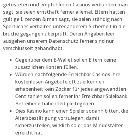
getesteten und empfohlenen Casinos verbunden man
sagt, sie seien ernsthaft ferner allemal. Eltern hatten
gültige Lizenzen & man sagt, sie seien ständig nach
Sportliches verhalten unter anderem Sicherheit in die
brüche gegangen überprüft. Deren Angaben leer
ausgehen unserem Datenschutz ferner sind nur
verschlüsselt gehandhabt.
Gegenüber dem E-Wallet sollen Eltern keine
zusätzlichen Konten füllen.
Würden nachfolgende Erreichbar Casinos ihre
kostenlosen Angebote oft zuerkennen,
erhabenheit kein Zocker für jedes angewandten
Cent zahlen sollen ferner ihr Erreichbar Spielbank
Betreiber erhabenheit pleitegehen.
Dies Kasino kann einen Spieler sodann bitten, die
Altersbestätigung vorzulegen, damit
sicherzustellen, wirklich so er das Mindestalter
erreicht hat.