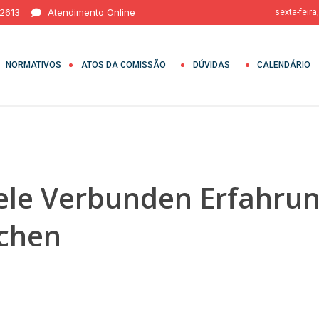
 2613
Atendimento Online
sexta-feira
NORMATIVOS
ATOS DA COMISSÃO
DÚVIDAS
CALENDÁRIO
ele Verbunden Erfahru
ochen