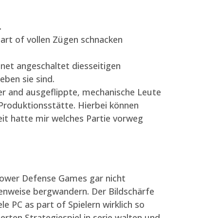
.
part of vollen Zügen schnacken
dnet angeschaltet diesseitigen
ben sie sind.
er and ausgeflippte, mechanische Leute
Produktionsstätte. Hierbei können
it hatte mir welches Partie vorweg
 Tower Defense Games gar nicht
enweise bergwandern. Der Bildschärfe
le PC as part of Spielern wirklich so
rten Strategiespiel in serie walten und