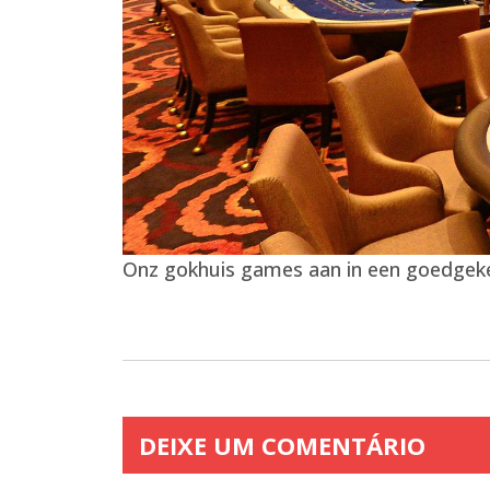
Onz gokhuis games aan in een goedgek
DEIXE UM COMENTÁRIO