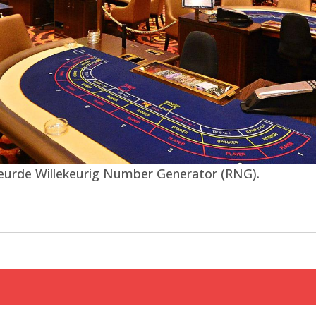
eurde Willekeurig Number Generator (RNG).