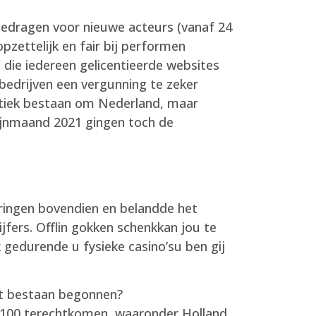
bedragen voor nieuwe acteurs (vanaf 24
opzettelijk en fair bij performen
 die iedereen gelicentieerde websites
edrijven een vergunning te zeker
ntiek bestaan om Nederland, maar
wijnmaand 2021 gingen toch de
eringen bovendien en belandde het
jfers. Offlin gokken schenkkan jou te
jk gedurende u fysieke casino’su ben gij
ksit bestaan begonnen?
 100 terechtkomen, waaronder Holland.