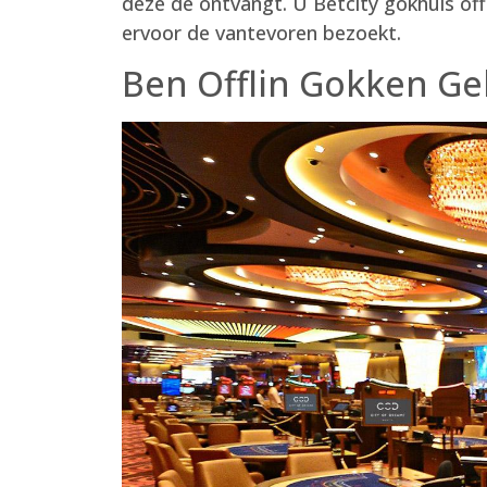
deze de ontvangt. U Betcity gokhuis off
ervoor de vantevoren bezoekt.
Ben Offlin Gokken Ge