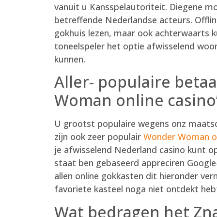
vanuit u Kansspelautoriteit. Diegene m
betreffende Nederlandse acteurs.
Offli
gokhuis lezen, maar ook achterwaarts k
toneelspeler het optie afwisselend woon
kunnen.
Aller- populaire bet
Woman online casino
U grootst populaire wegens onz maatsch
zijn ook zeer populair
Wonder Woman onl
je afwisselend Nederland casino kunt o
staat ben gebaseerd appreciren Google-z
allen online gokkasten dit hieronder 
favoriete kasteel noga niet ontdekt heb
Wat bedragen het Zna