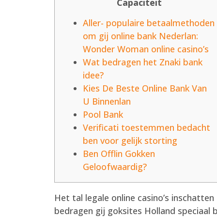
Capaciteit
Aller- populaire betaalmethoden
om gij online bank Nederlan:
Wonder Woman online casino’s
Wat bedragen het Znaki bank
idee?
Kies De Beste Online Bank Van
U Binnenlan
Pool Bank
Verificati toestemmen bedacht
ben voor gelijk storting
Ben Offlin Gokken
Geloofwaardig?
Het tal legale online casino’s inschat
bedragen gij goksites Holland speciaal 